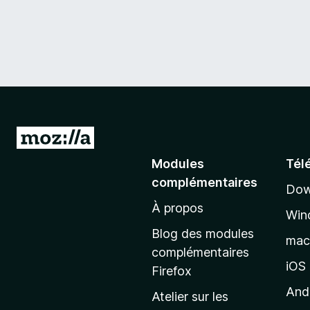
A
l
Modules
Tél
l
complémentaires
Dow
e
À propos
r
Win
à
Blog des modules
ma
l
complémentaires
a
iOS
Firefox
p
And
Atelier sur les
a