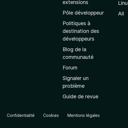
extensions
Lin
g
e
Pôle développeur
All
d
Politiques à
’
destination des
a
développeurs
c
Blog de la
c
communauté
u
e
Forum
i
Signaler un
l
problème
d
Guide de revue
e
M
o
Confidentialité
Cookies
Mentions légales
z