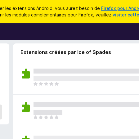
iser les extensions Android, vous aurez besoin de
Firefox pour Andr
ir les modules complémentaires pour Firefox, veuillez
visiter cett
Extensions créées par Ice of Spades
I
l
n
’
y
a
I
a
l
u
n
c
’