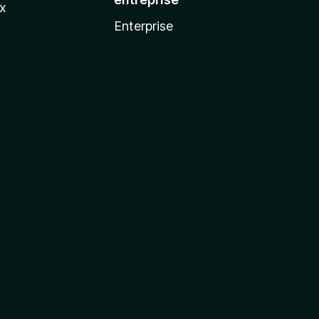
ux
Enterprise