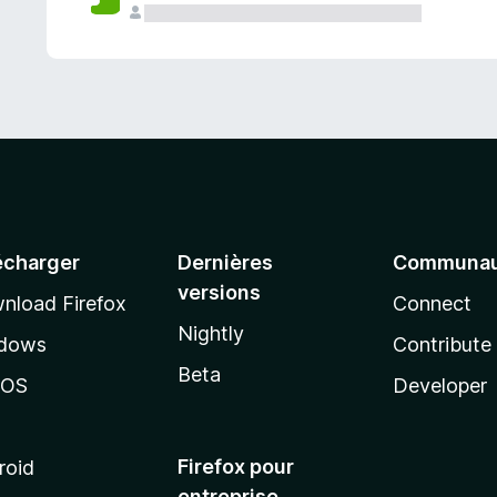
a
n
t
écharger
Dernières
Communau
versions
nload Firefox
Connect
Nightly
dows
Contribute
Beta
cOS
Developer
Firefox pour
roid
entreprise