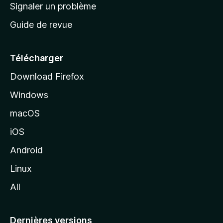
a
Signaler un problème
t
c
a
Guide de revue
c
n
t
u
e
Télécharger
i
Download Firefox
l
Windows
d
e
macOS
M
iOS
o
z
Android
i
Linux
l
All
l
a
Dernières versions