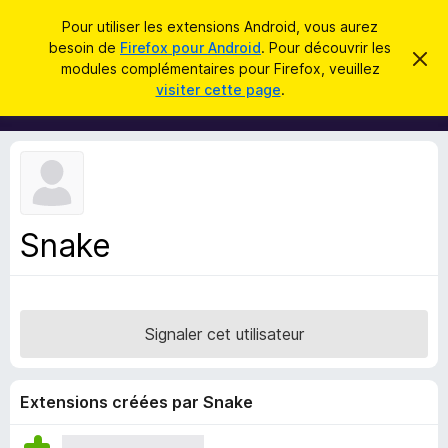
R
Connexion
Pour utiliser les extensions Android, vous aurez
e
besoin de
Firefox pour Android
. Pour découvrir les
M
C
c
modules complémentaires pour Firefox, veuillez
a
o
visiter cette page
.
c
h
d
h
e
e
u
r
r
l
c
c
e
e
m
h
s
e
e
s
p
s
Snake
r
o
a
g
u
e
r
l
Signaler cet utilisateur
e
n
a
Extensions créées par Snake
v
i