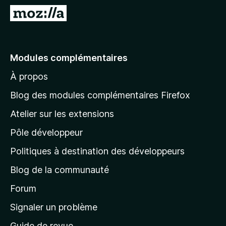
g
A
a
l
t
l
e
e
Modules complémentaires
u
r
r
À propos
à
F
l
i
Blog des modules complémentaires Firefox
r
a
Atelier sur les extensions
e
p
f
Pôle développeur
a
o
g
Politiques à destination des développeurs
x
e
Blog de la communauté
d
’
Forum
a
Signaler un problème
c
Guide de revue