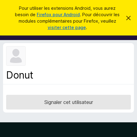
R
Connexion
Pour utiliser les extensions Android, vous aurez
e
besoin de
Firefox pour Android
. Pour découvrir les
M
C
c
modules complémentaires pour Firefox, veuillez
a
o
visiter cette page
.
c
h
d
h
e
e
u
r
r
l
c
c
e
e
m
h
s
e
e
s
p
s
Donut
r
o
a
g
u
e
r
l
Signaler cet utilisateur
e
n
a
v
i