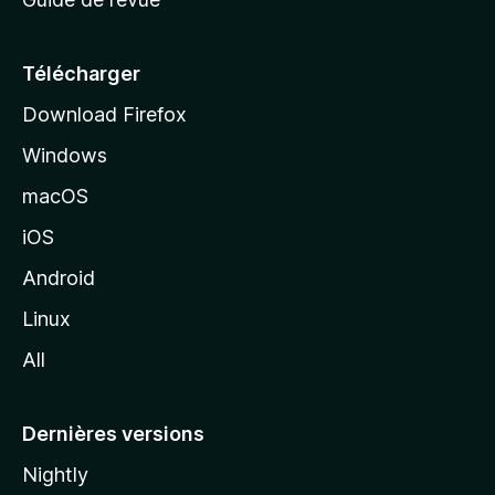
c
u
e
Télécharger
i
Download Firefox
l
Windows
d
e
macOS
M
iOS
o
z
Android
i
Linux
l
All
l
a
Dernières versions
Nightly