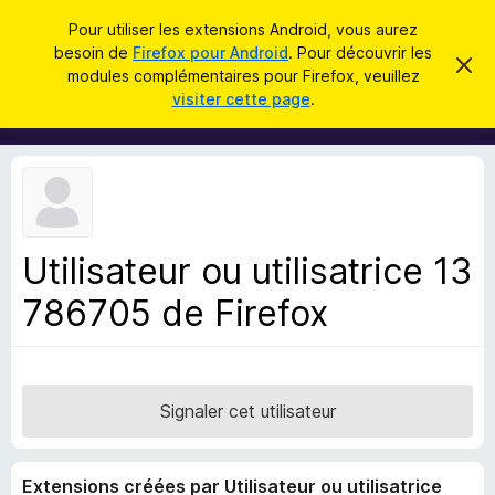
R
Connexion
Pour utiliser les extensions Android, vous aurez
e
besoin de
Firefox pour Android
. Pour découvrir les
M
C
c
modules complémentaires pour Firefox, veuillez
a
o
visiter cette page
.
c
h
d
h
e
e
u
r
r
l
c
c
e
e
m
h
s
e
e
s
p
s
Utilisateur ou utilisatrice 13
r
o
a
g
786705 de Firefox
u
e
r
l
e
n
Signaler cet utilisateur
a
v
Extensions créées par Utilisateur ou utilisatrice
i