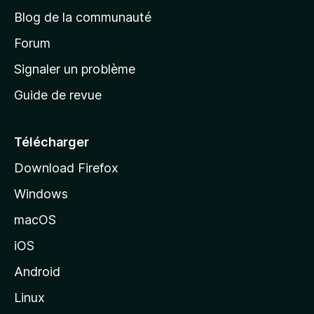
e
a
’
Blog de la communauté
n
d
i
t
’
Forum
n
s
a
Signaler un problème
t
c
a
Guide de revue
c
n
t
u
e
Télécharger
i
Download Firefox
l
Windows
d
e
macOS
M
iOS
o
z
Android
i
Linux
l