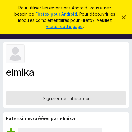
R
Connexion
Pour utiliser les extensions Android, vous aurez
e
besoin de
Firefox pour Android
. Pour découvrir les
M
C
c
modules complémentaires pour Firefox, veuillez
a
o
visiter cette page
.
c
h
d
h
e
e
u
r
r
l
c
c
e
e
m
h
s
e
e
s
p
s
elmika
r
o
a
g
u
e
r
l
Signaler cet utilisateur
e
n
a
Extensions créées par elmika
v
i