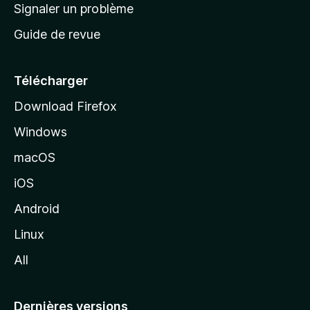
a
Signaler un problème
t
c
a
Guide de revue
c
n
t
u
e
Télécharger
i
Download Firefox
l
Windows
d
e
macOS
M
iOS
o
z
Android
i
Linux
l
All
l
a
Dernières versions