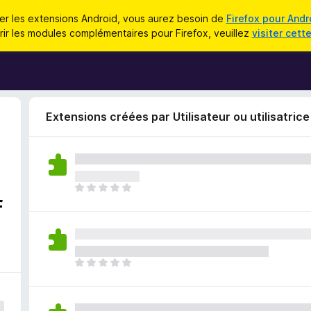
iser les extensions Android, vous aurez besoin de
Firefox pour Andr
ir les modules complémentaires pour Firefox, veuillez
visiter cett
Extensions créées par Utilisateur ou utilisatric
I
f
l
n
’
y
a
I
a
l
u
n
c
’