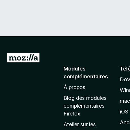
A
l
Modules
Tél
l
complémentaires
Dow
e
À propos
r
Win
à
Blog des modules
ma
l
complémentaires
a
iOS
Firefox
p
And
Atelier sur les
a