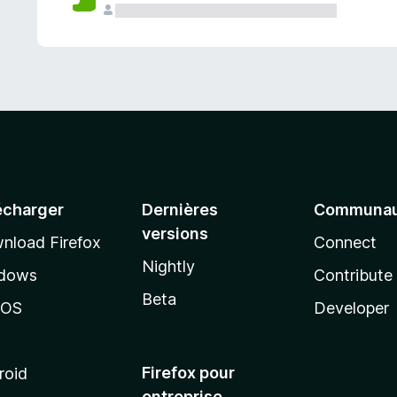
a
n
t
écharger
Dernières
Communau
versions
nload Firefox
Connect
Nightly
dows
Contribute
Beta
cOS
Developer
Firefox pour
roid
entreprise