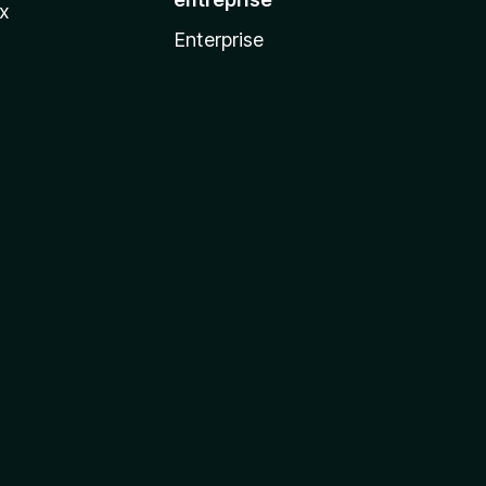
ux
Enterprise