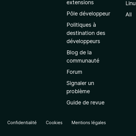
extensions
Lin
g
e
Pôle développeur
All
d
Politiques à
’
destination des
a
développeurs
c
Blog de la
c
communauté
u
e
Forum
i
Signaler un
l
problème
d
Guide de revue
e
M
o
Confidentialité
Cookies
Mentions légales
z