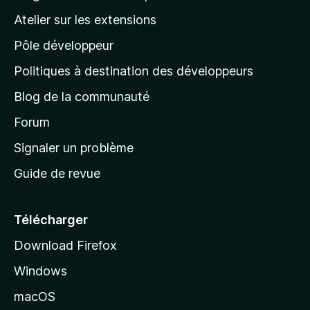
a
e
a
’
n
Atelier sur les extensions
p
i
p
t
o
n
Pôle développeur
a
u
s
r
g
t
Politiques à destination des développeurs
l
e
a
’
Blog de la communauté
n
d
i
t
’
Forum
n
s
a
Signaler un problème
t
c
a
Guide de revue
c
n
t
u
e
Télécharger
i
Download Firefox
l
Windows
d
e
macOS
M