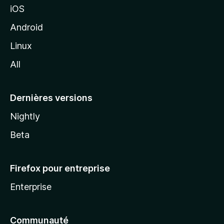
iOS
o
z
Android
i
Linux
l
All
l
a
Dernières versions
Nightly
Beta
Firefox pour entreprise
Enterprise
Communauté