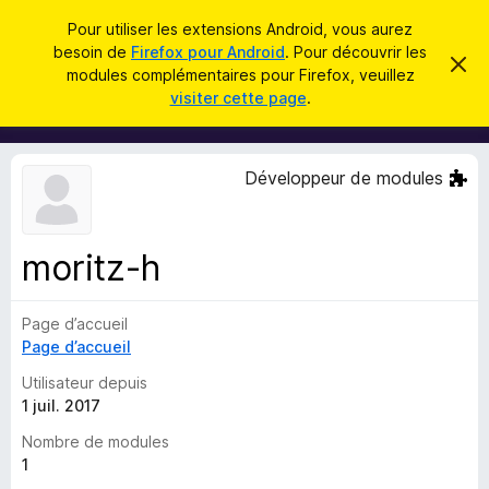
R
Connexion
Pour utiliser les extensions Android, vous aurez
e
besoin de
Firefox pour Android
. Pour découvrir les
M
C
c
modules complémentaires pour Firefox, veuillez
a
o
visiter cette page
.
c
h
d
h
e
e
u
r
r
l
c
Développeur de modules
c
e
e
m
h
s
e
e
s
p
s
moritz-h
r
o
a
g
u
e
Page d’accueil
r
Page d’accueil
l
e
Utilisateur depuis
n
1 juil. 2017
a
Nombre de modules
v
1
i