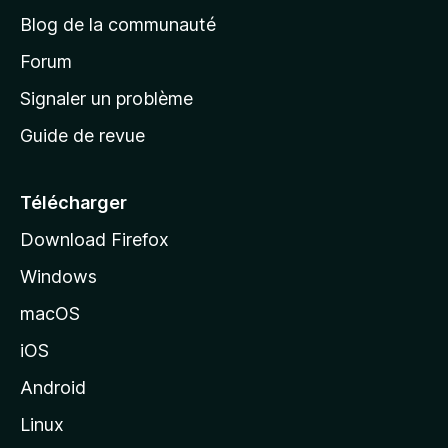
e
a
’
Blog de la communauté
n
d
i
t
’
Forum
n
s
a
Signaler un problème
t
c
a
Guide de revue
c
n
t
u
e
Télécharger
i
Download Firefox
l
Windows
d
e
macOS
M
iOS
o
z
Android
i
Linux
l