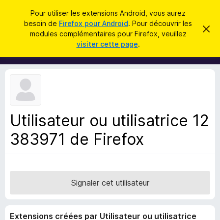
R
Connexion
Pour utiliser les extensions Android, vous aurez
e
besoin de
Firefox pour Android
. Pour découvrir les
M
C
c
modules complémentaires pour Firefox, veuillez
a
o
visiter cette page
.
c
h
d
h
e
e
u
r
r
l
c
c
e
e
m
h
s
e
e
s
p
s
Utilisateur ou utilisatrice 12
r
o
a
g
383971 de Firefox
u
e
r
l
e
n
Signaler cet utilisateur
a
v
Extensions créées par Utilisateur ou utilisatrice
i