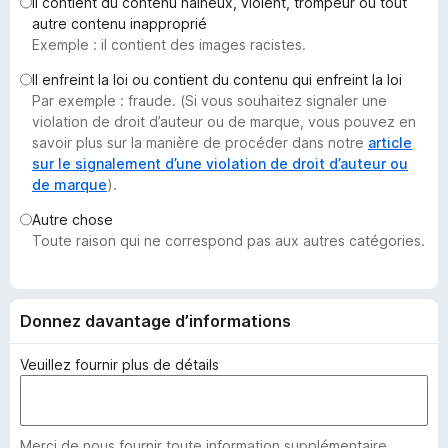
Il contient du contenu haineux, violent, trompeur ou tout
g
autre contenu inapproprié
a
Exemple : il contient des images racistes.
t
Il enfreint la loi ou contient du contenu qui enfreint la loi
e
Par exemple : fraude. (Si vous souhaitez signaler une
u
violation de droit d’auteur ou de marque, vous pouvez en
r
savoir plus sur la manière de procéder dans notre
article
F
sur le signalement d’une violation de droit d’auteur ou
de marque
).
i
r
Autre chose
e
Toute raison qui ne correspond pas aux autres catégories.
f
o
x
Donnez davantage d’informations
Veuillez fournir plus de détails
Merci de nous fournir toute information supplémentaire