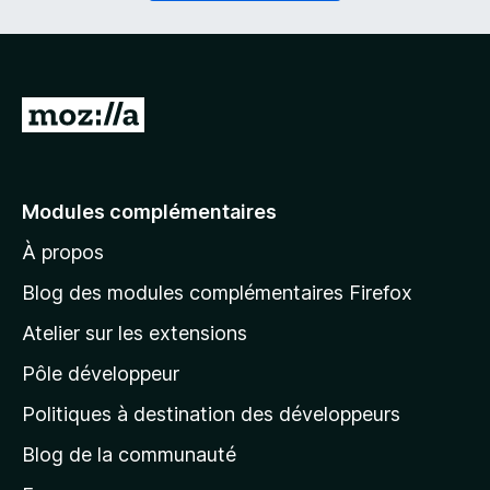
i
a
r
t
e
o
)
i
r
A
e
l
)
l
e
Modules complémentaires
r
À propos
à
l
Blog des modules complémentaires Firefox
a
Atelier sur les extensions
p
Pôle développeur
a
g
Politiques à destination des développeurs
e
Blog de la communauté
d