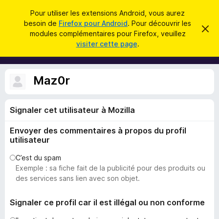
R
Connexion
Pour utiliser les extensions Android, vous aurez
e
besoin de
Firefox pour Android
. Pour découvrir les
M
C
c
modules complémentaires pour Firefox, veuillez
a
o
visiter cette page
.
c
h
d
h
e
e
u
r
r
l
c
Maz0r
c
e
e
m
h
s
e
e
s
Signaler cet utilisateur à Mozilla
p
s
r
o
a
Envoyer des commentaires à propos du profil
g
u
e
utilisateur
r
l
C’est du spam
Exemple : sa fiche fait de la publicité pour des produits ou
e
des services sans lien avec son objet.
n
a
Signaler ce profil car il est illégal ou non conforme
v
i