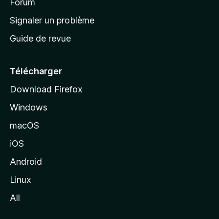
’
Forum
a
Signaler un problème
c
Guide de revue
c
u
e
Télécharger
i
Download Firefox
l
Windows
d
e
macOS
M
iOS
o
z
Android
i
Linux
l
All
l
a