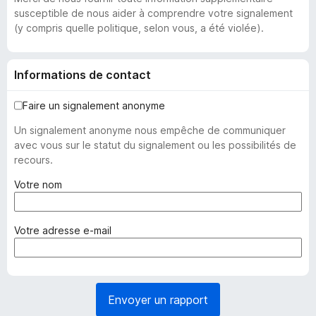
susceptible de nous aider à comprendre votre signalement
(y compris quelle politique, selon vous, a été violée).
Informations de contact
Faire un signalement anonyme
Un signalement anonyme nous empêche de communiquer
avec vous sur le statut du signalement ou les possibilités de
recours.
(
Votre nom
o
b
l
(
Votre adresse e-mail
i
o
g
b
a
l
t
i
Envoyer un rapport
o
g