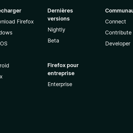
écharger
Dernières
Communau
versions
nload Firefox
Connect
Nightly
dows
Contribute
Beta
cOS
Developer
Firefox pour
roid
entreprise
ux
Enterprise