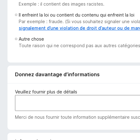
Exemple : il contient des images racistes.
g
a
Il enfreint la loi ou contient du contenu qui enfreint la loi
t
Par exemple : fraude. (Si vous souhaitez signaler une vio
e
signalement d’une violation de droit d’auteur ou de ma
u
Autre chose
r
Toute raison qui ne correspond pas aux autres catégories
F
i
r
e
Donnez davantage d’informations
f
o
Veuillez fournir plus de détails
x
Merci de nous fournir toute information supplémentaire susc