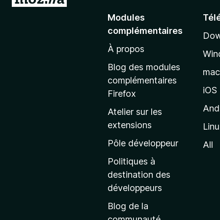
l
Modules
Tél
l
complémentaires
Dow
e
À propos
r
Win
à
Blog des modules
ma
l
complémentaires
a
iOS
Firefox
p
And
Atelier sur les
a
extensions
Lin
g
e
Pôle développeur
All
d
Politiques à
’
destination des
a
développeurs
c
Blog de la
c
communauté