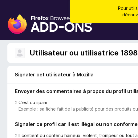
Pour util
découvr
M
o
d
u
l
Utilisateur ou utilisatrice 189
e
s
p
Signaler cet utilisateur à Mozilla
o
u
Envoyer des commentaires à propos du profil utili
r
l
C’est du spam
e
Exemple : sa fiche fait de la publicité pour des produits o
n
a
Signaler ce profil car il est illégal ou non conforme
v
i
Il contient du contenu haineux, violent, trompeur ou tout 