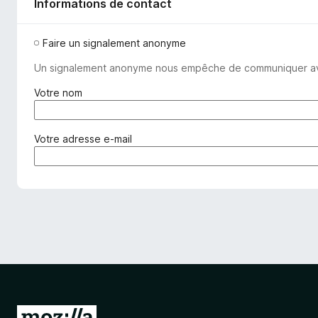
Informations de contact
Faire un signalement anonyme
Un signalement anonyme nous empêche de communiquer avec v
(
Votre nom
o
b
l
(
Votre adresse e-mail
i
o
g
b
a
l
t
i
o
g
i
a
r
t
e
o
)
i
r
e
A
)