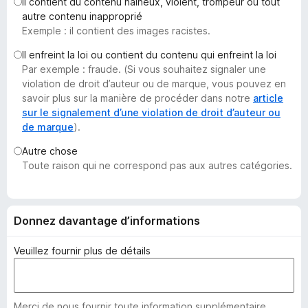
Il contient du contenu haineux, violent, trompeur ou tout
g
autre contenu inapproprié
a
Exemple : il contient des images racistes.
t
Il enfreint la loi ou contient du contenu qui enfreint la loi
e
Par exemple : fraude. (Si vous souhaitez signaler une
u
violation de droit d’auteur ou de marque, vous pouvez en
r
savoir plus sur la manière de procéder dans notre
article
F
sur le signalement d’une violation de droit d’auteur ou
de marque
).
i
r
Autre chose
e
Toute raison qui ne correspond pas aux autres catégories.
f
o
x
Donnez davantage d’informations
Veuillez fournir plus de détails
Merci de nous fournir toute information supplémentaire