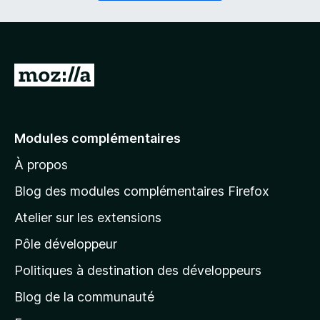
i
a
r
t
e
o
)
i
r
A
e
l
)
l
e
Modules complémentaires
r
À propos
à
l
Blog des modules complémentaires Firefox
a
Atelier sur les extensions
p
Pôle développeur
a
g
Politiques à destination des développeurs
e
Blog de la communauté
d