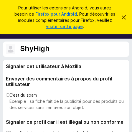
R
Connexion
Pour utiliser les extensions Android, vous aurez
e
besoin de
Firefox pour Android
. Pour découvrir les
M
C
c
modules complémentaires pour Firefox, veuillez
a
o
visiter cette page
.
c
h
d
h
e
e
u
r
r
l
c
ShyHigh
c
e
e
m
h
s
e
e
s
Signaler cet utilisateur à Mozilla
p
s
r
o
a
Envoyer des commentaires à propos du profil
g
u
e
utilisateur
r
l
C’est du spam
Exemple : sa fiche fait de la publicité pour des produits ou
e
des services sans lien avec son objet.
n
a
Signaler ce profil car il est illégal ou non conforme
v
i