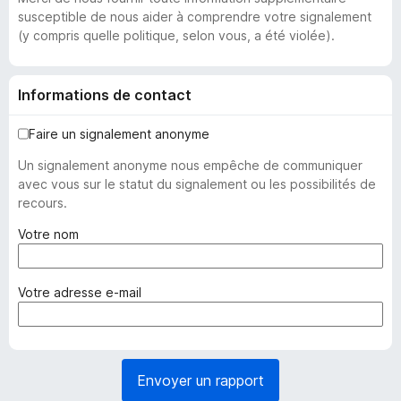
susceptible de nous aider à comprendre votre signalement
(y compris quelle politique, selon vous, a été violée).
Informations de contact
Faire un signalement anonyme
Un signalement anonyme nous empêche de communiquer
avec vous sur le statut du signalement ou les possibilités de
recours.
(
Votre nom
o
b
l
(
Votre adresse e-mail
i
o
g
b
a
l
t
i
Envoyer un rapport
o
g