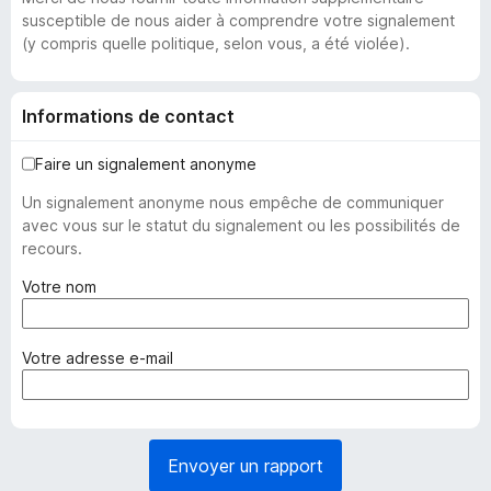
susceptible de nous aider à comprendre votre signalement
(y compris quelle politique, selon vous, a été violée).
Informations de contact
Faire un signalement anonyme
Un signalement anonyme nous empêche de communiquer
avec vous sur le statut du signalement ou les possibilités de
recours.
(
Votre nom
o
b
l
(
Votre adresse e-mail
i
o
g
b
a
l
t
i
Envoyer un rapport
o
g