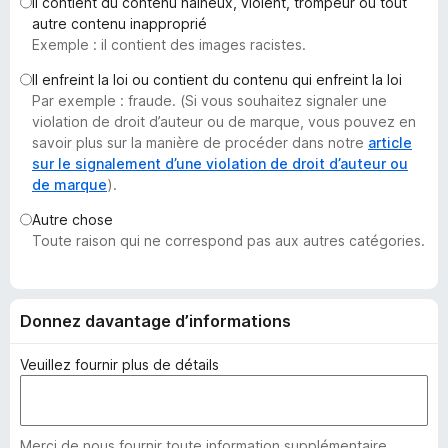
Il contient du contenu haineux, violent, trompeur ou tout
g
autre contenu inapproprié
a
Exemple : il contient des images racistes.
t
Il enfreint la loi ou contient du contenu qui enfreint la loi
e
Par exemple : fraude. (Si vous souhaitez signaler une
u
violation de droit d’auteur ou de marque, vous pouvez en
r
savoir plus sur la manière de procéder dans notre
article
F
sur le signalement d’une violation de droit d’auteur ou
de marque
).
i
r
Autre chose
e
Toute raison qui ne correspond pas aux autres catégories.
f
o
x
Donnez davantage d’informations
Veuillez fournir plus de détails
Merci de nous fournir toute information supplémentaire