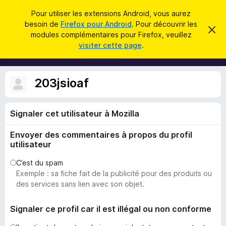
R
Connexion
Pour utiliser les extensions Android, vous aurez
e
besoin de
Firefox pour Android
. Pour découvrir les
M
C
c
modules complémentaires pour Firefox, veuillez
a
o
visiter cette page
.
c
h
d
h
e
e
u
r
r
l
c
203jsioaf
c
e
e
m
h
s
e
e
s
Signaler cet utilisateur à Mozilla
p
s
r
o
a
Envoyer des commentaires à propos du profil
g
u
e
utilisateur
r
l
C’est du spam
Exemple : sa fiche fait de la publicité pour des produits ou
e
des services sans lien avec son objet.
n
a
Signaler ce profil car il est illégal ou non conforme
v
i