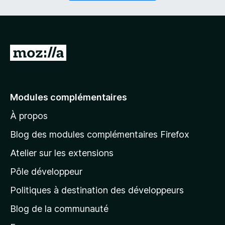
i
a
r
t
e
o
)
i
r
A
e
l
)
l
e
Modules complémentaires
r
À propos
à
l
Blog des modules complémentaires Firefox
a
Atelier sur les extensions
p
Pôle développeur
a
g
Politiques à destination des développeurs
e
Blog de la communauté
d