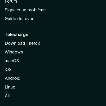
’
Forum
a
Signaler un problème
c
Guide de revue
c
u
e
Télécharger
i
Download Firefox
l
Windows
d
e
macOS
M
iOS
o
z
Android
i
Linux
l
All
l
a