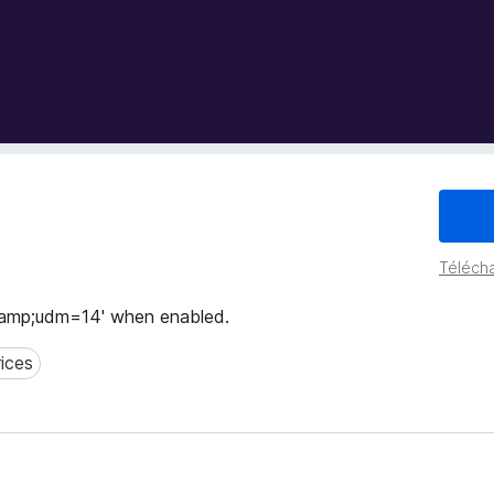
Télécha
&amp;udm=14' when enabled.
rices
es