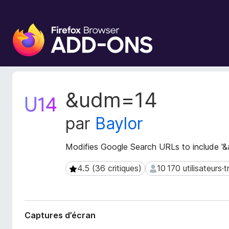
M
o
d
u
l
e
M
&udm=14
s
é
t
p
par
Baylor
a
o
d
u
o
Modifies Google Search URLs to include '
r
n
l
n
4.5 (36 critiques)
10 170 utilisateurs·t
4.5 (36 critiques)
10 170 utilisateurs·tric
e
é
n
e
s
a
d
v
Captures d’écran
e
i