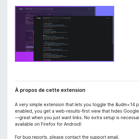
l
g
’
a
e
t
x
e
t
e
u
n
r
s
F
i
i
o
r
n
e
f
o
À propos de cette extension
x
A very simple extension that lets you toggle the &udm=14
enabled, you get a web-results-first view that hides Goog
—great when you just want links. No extra setup is necessary
available on Firefox for Android!
For bug reports, please contact the support email.