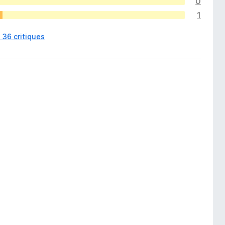
0
1
s 36 critiques