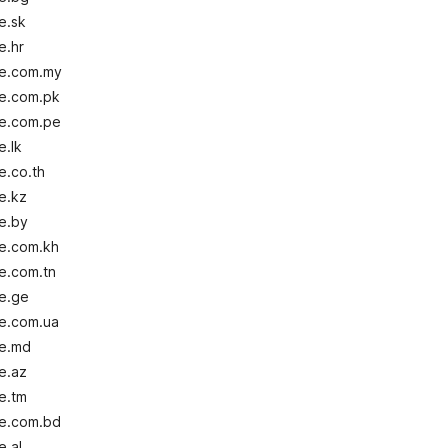
e.sk
e.hr
le.com.my
le.com.pk
le.com.pe
e.lk
e.co.th
e.kz
e.by
le.com.kh
e.com.tn
le.ge
le.com.ua
le.md
e.az
e.tm
le.com.bd
e.al