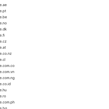
e.ae
e.pt
le.be
e.no
e.dk
.fi
e.cz
e.at
e.co.nz
e.cl
le.com.co
le.com.vn
le.com.ng
e.co.id
e.hu
e.ro
le.com.ph
le.bg