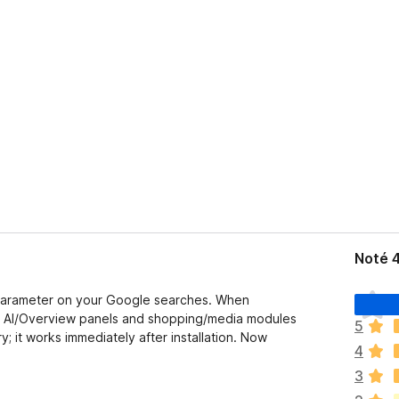
Noté 
I
 parameter on your Google searches. When
l
le AI/Overview panels and shopping/media modules
5
n
; it works immediately after installation. Now
4
’
y
3
a