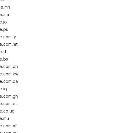
le.mn
le.am
e.jo
e.ps
e.com.ly
le.com.mt
.tt
e.bs
le.com.bh
le.com.kw
le.com.qa
e.iq
le.com.gh
e.com.et
e.co.ug
le.mu
e.com.af