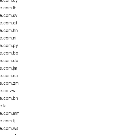
le.com.cy
e.com.lb
le.com.sv
e.com.gt
le.com.hn
e.com.ni
le.com.py
le.com.bo
le.com.do
e.com.jm
le.com.na
le.com.zm
le.co.zw
le.com.bn
e.la
le.com.mm
e.com.fj
le.com.ws