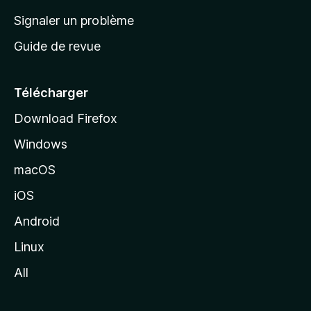
a
Signaler un problème
c
Guide de revue
c
u
e
Télécharger
i
Download Firefox
l
Windows
d
e
macOS
M
iOS
o
z
Android
i
Linux
l
All
l
a