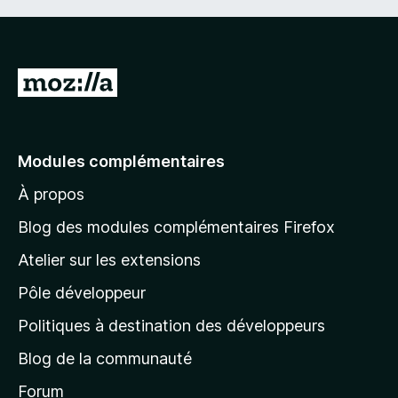
A
l
l
e
Modules complémentaires
r
À propos
à
l
Blog des modules complémentaires Firefox
a
Atelier sur les extensions
p
Pôle développeur
a
g
Politiques à destination des développeurs
e
Blog de la communauté
d
’
Forum