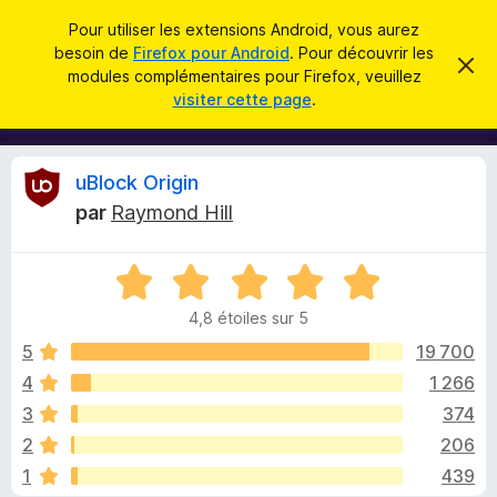
R
Connexion
Pour utiliser les extensions Android, vous aurez
e
besoin de
Firefox pour Android
. Pour découvrir les
M
C
c
modules complémentaires pour Firefox, veuillez
a
o
visiter cette page
.
c
h
d
h
e
e
u
r
r
l
c
C
uBlock Origin
c
e
e
m
h
par
Raymond Hill
s
e
r
e
s
p
s
r
N
o
a
i
g
o
u
e
4,8 étoiles sur 5
t
r
t
é
5
19 700
l
4
4
1 266
e
i
,
n
3
374
8
a
s
q
2
206
u
v
1
439
r
i