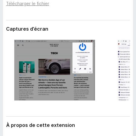
’
Télécharger le fichier
g
e
a
x
t
t
e
e
Captures d’écran
n
u
s
r
i
F
o
i
n
r
e
f
o
x
À propos de cette extension