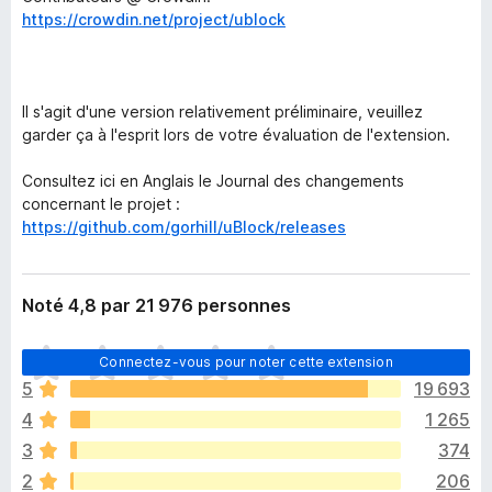
https://crowdin.net/project/ublock
Il s'agit d'une version relativement préliminaire, veuillez
garder ça à l'esprit lors de votre évaluation de l'extension.
Consultez ici en Anglais le Journal des changements
concernant le projet :
https://github.com/gorhill/uBlock/releases
Noté 4,8 par 21 976 personnes
I
Connectez-vous pour noter cette extension
l
5
19 693
n
4
1 265
’
y
3
374
a
2
206