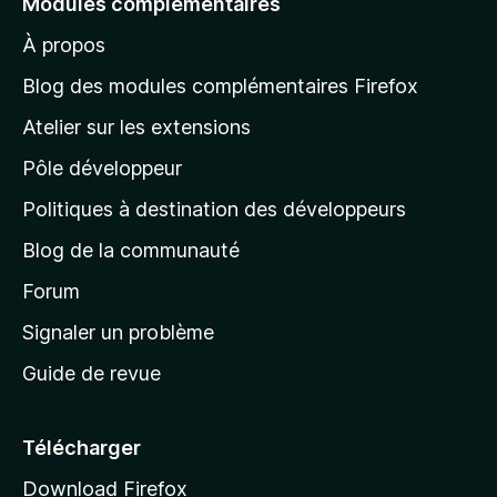
Modules complémentaires
r
À propos
à
l
Blog des modules complémentaires Firefox
a
Atelier sur les extensions
p
Pôle développeur
a
g
Politiques à destination des développeurs
e
Blog de la communauté
d
’
Forum
a
Signaler un problème
c
Guide de revue
c
u
e
Télécharger
i
Download Firefox