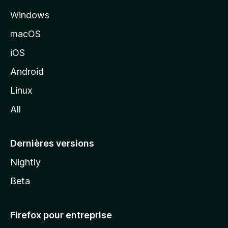
l
Windows
d
e
macOS
M
iOS
o
z
Android
i
Linux
l
All
l
a
Dernières versions
Nightly
Beta
Firefox pour entreprise