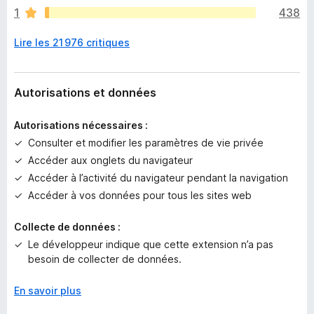
a
1
438
u
c
Lire les 21 976 critiques
u
n
e
n
Autorisations et données
o
t
Autorisations nécessaires :
e
Consulter et modifier les paramètres de vie privée
p
Accéder aux onglets du navigateur
o
u
Accéder à l’activité du navigateur pendant la navigation
r
Accéder à vos données pour tous les sites web
l
’
Collecte de données :
i
Le développeur indique que cette extension n’a pas
n
besoin de collecter de données.
s
t
En savoir plus
a
n