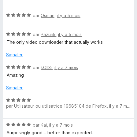
t
u
e
é
r
N
par
Osman
,
il y a 5 mois
5
5
o
s
n
t
u
N
é
par
Pazurik
,
il y a 5 mois
r
t
o
5
5
The only video downloader that actually works
t
s
é
u
Signaler
5
r
s
5
N
par
kÖll3r
,
il y a 7 mois
u
o
Amazing
r
t
5
é
Signaler
5
s
N
u
par
Utilisateur ou utilisatrice 19685104 de Firefox
,
il y a 7 mois
o
r
t
5
é
N
par
Kai
,
il y a 7 mois
5
o
s
Surprisingly good... better than expected.