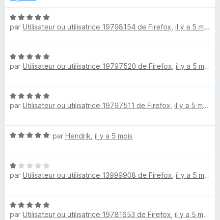
i
5
5
s
N
o
u
par
Utilisateur ou utilisatrice 19798154 de Firefox
,
il y a 5 mois
o
r
t
I
5
é
N
5
par
Utilisateur ou utilisatrice 19797520 de Firefox
,
il y a 5 mois
o
s
n
t
u
é
r
t
N
5
5
par
Utilisateur ou utilisatrice 19797511 de Firefox
,
il y a 5 mois
o
s
t
e
u
é
r
N
par
Hendrik
,
il y a 5 mois
5
5
l
o
s
t
u
l
N
é
r
par
Utilisateur ou utilisatrice 13999908 de Firefox
,
il y a 5 mois
o
5
5
t
s
i
é
u
N
1
r
g
par
Utilisateur ou utilisatrice 19781653 de Firefox
,
il y a 5 mois
o
s
5