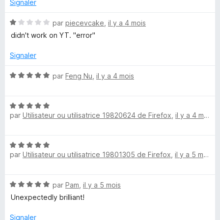
r
Signaler
V
5
N
par
piecevcake
,
il y a 4 mois
i
o
didn't work on YT. "error"
t
é
d
Signaler
1
s
N
par
Feng Nu
,
il y a 4 mois
é
u
o
r
t
o
5
N
é
par
Utilisateur ou utilisatrice 19820624 de Firefox
,
il y a 4 mois
o
5
&
t
s
é
u
N
5
r
A
par
Utilisateur ou utilisatrice 19801305 de Firefox
,
il y a 5 mois
o
s
5
t
u
u
é
r
N
par
Pam
,
il y a 5 mois
5
5
o
d
s
Unexpectedly brilliant!
t
u
é
r
Signaler