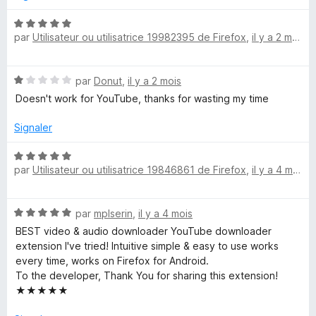
5
é
N
par
Utilisateur ou utilisatrice 19982395 de Firefox
,
il y a 2 mois
o
t
c
é
N
par
Donut
,
il y a 2 mois
5
h
o
s
Doesn't work for YouTube, thanks for wasting my time
t
u
a
é
r
Signaler
1
5
s
N
r
u
par
Utilisateur ou utilisatrice 19846861 de Firefox
,
il y a 4 mois
o
r
t
g
5
é
N
par
mplserin
,
il y a 4 mois
5
e
o
s
BEST video & audio downloader YouTube downloader
t
u
extension I've tried! Intuitive simple & easy to use works
é
u
r
every time, works on Firefox for Android.
5
5
To the developer, Thank You for sharing this extension!
s
★★★★★
r
u