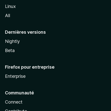
i
Linux
l
All
l
a
Dernières versions
Nightly
Beta
Firefox pour entreprise
Enterprise
Communauté
Connect