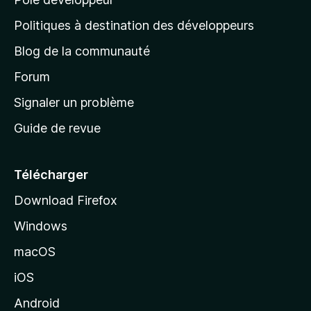
a
g
Politiques à destination des développeurs
e
Blog de la communauté
d
’
Forum
a
Signaler un problème
c
Guide de revue
c
u
e
Télécharger
i
Download Firefox
l
Windows
d
e
macOS
M
iOS
o
z
Android