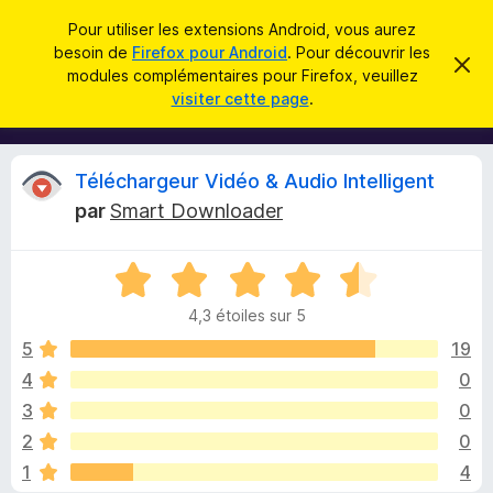
R
Connexion
Pour utiliser les extensions Android, vous aurez
e
besoin de
Firefox pour Android
. Pour découvrir les
M
C
c
modules complémentaires pour Firefox, veuillez
a
o
visiter cette page
.
c
h
d
h
e
e
u
r
r
l
c
C
Téléchargeur Vidéo & Audio Intelligent
c
e
e
m
h
par
Smart Downloader
s
e
r
e
s
p
s
r
N
o
a
i
g
o
u
e
4,3 étoiles sur 5
t
r
t
é
5
19
l
4
4
0
e
i
,
n
3
0
3
a
s
q
2
0
u
v
1
4
r
i