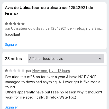
u
5
g
Avis de Utilisateur ou utilisatrice 12542921 de
a
e
Firefox
t
e
s
N
u
par
Utilisateur ou utilisatrice 12542921 de Firefox
,
il y a 3 mois
o
r
t
Excellent
p
é
F
5
Signaler
i
o
s
r
u
e
u
23 notes
r
f
5
o
r
N
par
Newrone
,
il y a 12 jours
x
o
I've tried this off & on for over a year & have NOT ONCE
t
T
managed to download anything. All I ever get is "No media
é
found".
1
Others apparently have but I see no reason why it shouldn't
é
s
work for me specifically. (Firefox/WaterFox)
u
l
r
Signaler