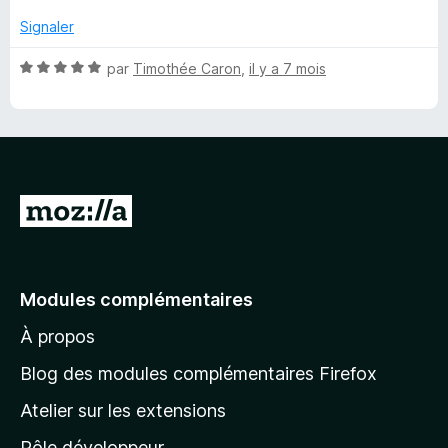
t
u
é
r
Signaler
5
5
s
N
par
Timothée Caron
,
il y a 7 mois
u
o
r
t
5
é
5
s
u
A
r
l
5
l
e
Modules complémentaires
r
À propos
à
l
Blog des modules complémentaires Firefox
a
Atelier sur les extensions
p
Pôle développeur