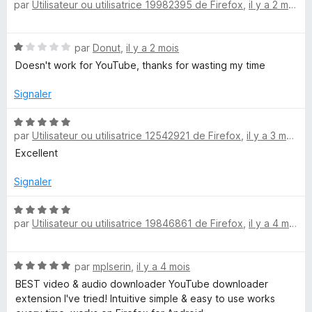
par
Utilisateur ou utilisatrice 19982395 de Firefox
,
il y a 2 mois
o
t
é
é
N
par
Donut
,
il y a 2 mois
5
c
o
s
Doesn't work for YouTube, thanks for wasting my time
t
u
h
é
r
Signaler
1
5
s
a
N
u
par
Utilisateur ou utilisatrice 12542921 de Firefox
,
il y a 3 mois
o
r
t
Excellent
r
5
é
5
Signaler
g
s
u
N
e
par
Utilisateur ou utilisatrice 19846861 de Firefox
,
il y a 4 mois
r
o
5
t
é
u
N
par
mplserin
,
il y a 4 mois
5
o
s
BEST video & audio downloader YouTube downloader
r
t
u
extension I've tried! Intuitive simple & easy to use works
é