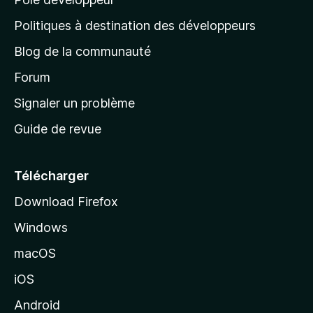
a
g
Politiques à destination des développeurs
e
Blog de la communauté
d
’
Forum
a
Signaler un problème
c
Guide de revue
c
u
e
Télécharger
i
Download Firefox
l
Windows
d
e
macOS
M
iOS
o
z
Android