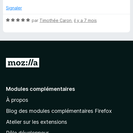
t
u
é
r
Signaler
5
5
s
N
par
Timothée Caron
,
il y a 7 mois
u
o
r
t
5
é
5
s
u
A
r
l
5
l
e
Modules complémentaires
r
À propos
à
l
Blog des modules complémentaires Firefox
a
Atelier sur les extensions
p
Pôle développeur