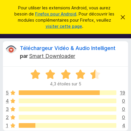
R
Connexion
Pour utiliser les extensions Android, vous aurez
e
besoin de
Firefox pour Android
. Pour découvrir les
M
C
c
modules complémentaires pour Firefox, veuillez
a
o
visiter cette page
.
c
h
d
h
e
e
u
r
r
l
c
C
Téléchargeur Vidéo & Audio Intelligent
c
e
e
m
h
par
Smart Downloader
s
e
r
e
s
p
s
r
N
o
a
i
g
o
u
e
4,3 étoiles sur 5
t
r
t
é
5
19
l
4
4
0
e
i
,
n
3
0
3
a
s
q
2
0
u
v
1
4
r
i