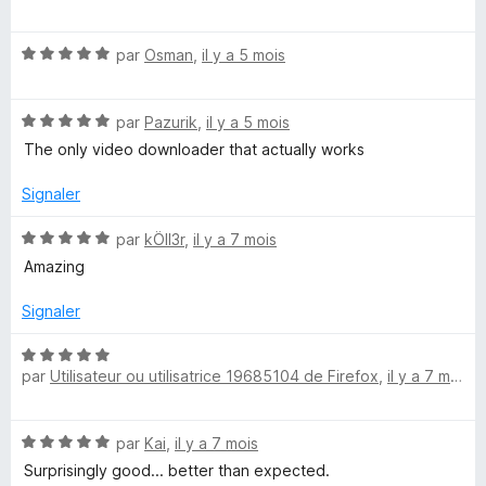
t
s
e
é
u
N
par
Osman
,
il y a 5 mois
5
r
o
s
5
n
t
u
N
é
par
Pazurik
,
il y a 5 mois
r
t
o
5
5
The only video downloader that actually works
t
s
é
u
Signaler
5
r
s
5
N
par
kÖll3r
,
il y a 7 mois
u
o
Amazing
r
t
5
é
Signaler
5
s
N
u
par
Utilisateur ou utilisatrice 19685104 de Firefox
,
il y a 7 mois
o
r
t
5
é
N
par
Kai
,
il y a 7 mois
5
o
s
Surprisingly good... better than expected.