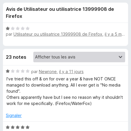
u
5
g
Avis de Utilisateur ou utilisatrice 13999908 de
a
e
Firefox
t
e
s
N
u
par
Utilisateur ou utilisatrice 13999908 de Firefox
,
il y a 5 mois
o
r
t
p
é
F
1
i
o
23 notes
s
r
u
e
u
N
r
par
Newrone
,
il y a 11 jours
f
o
5
I've tried this off & on for over a year & have NOT ONCE
o
t
r
managed to download anything. All I ever get is "No media
x
é
found".
1
Others apparently have but I see no reason why it shouldn't
T
s
work for me specifically. (Firefox/WaterFox)
u
é
r
Signaler
5
l
N