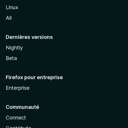
i
Linux
l
All
l
a
Dernières versions
Nightly
Beta
Firefox pour entreprise
Enterprise
Communauté
Connect