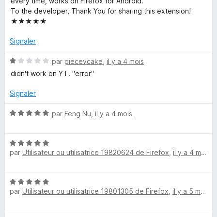
r
every time, works on Firefox for Android.
V
5
5
To the developer, Thank You for sharing this extension!
s
★★★★★
u
i
r
Signaler
5
d
N
par
piecevcake
,
il y a 4 mois
o
didn't work on YT. "error"
é
t
é
Signaler
o
1
s
N
par
Feng Nu
,
il y a 4 mois
u
&
o
r
t
5
N
é
A
par
Utilisateur ou utilisatrice 19820624 de Firefox
,
il y a 4 mois
o
5
t
s
u
é
u
N
5
r
par
Utilisateur ou utilisatrice 19801305 de Firefox
,
il y a 5 mois
o
d
s
5
t
u
é
r