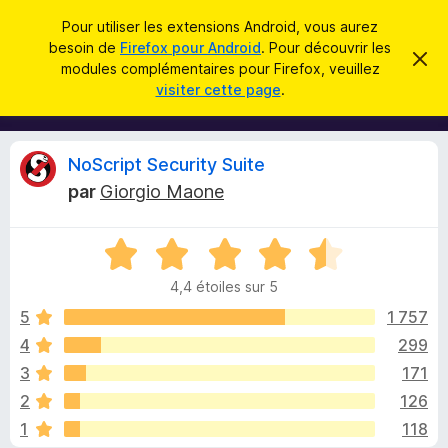
R
Connexion
Pour utiliser les extensions Android, vous aurez
e
besoin de
Firefox pour Android
. Pour découvrir les
M
C
c
modules complémentaires pour Firefox, veuillez
a
o
visiter cette page
.
c
h
d
h
e
e
u
r
r
l
c
C
NoScript Security Suite
c
e
e
m
h
par
Giorgio Maone
s
e
r
e
s
p
s
r
N
o
a
i
g
o
u
e
4,4 étoiles sur 5
t
r
t
é
5
1 757
l
4
4
299
e
i
,
n
3
171
4
a
s
q
2
126
u
v
1
118
r
i