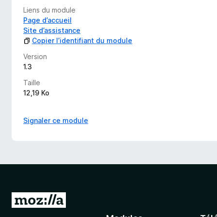
Liens du module
Page d’accueil
Site d’assistance
Copier l’identifiant du module
Version
1.3
Taille
12,19 Ko
Signaler ce module
A
l