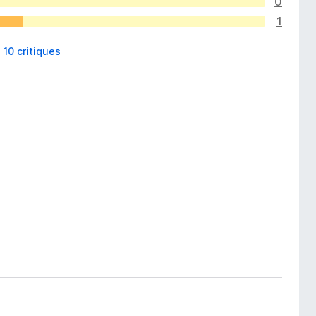
0
1
s 10 critiques