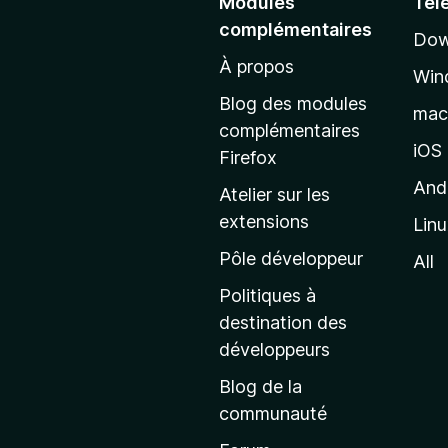
Modules
Tél
l
complémentaires
Dow
e
À propos
r
Win
à
Blog des modules
ma
l
complémentaires
a
iOS
Firefox
p
And
Atelier sur les
a
extensions
Lin
g
e
Pôle développeur
All
d
Politiques à
’
destination des
a
développeurs
c
Blog de la
c
communauté
u
e