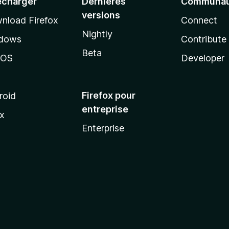
écharger
Dernières
Communau
versions
nload Firefox
Connect
Nightly
dows
Contribute
Beta
cOS
Developer
Firefox pour
roid
entreprise
ux
Enterprise