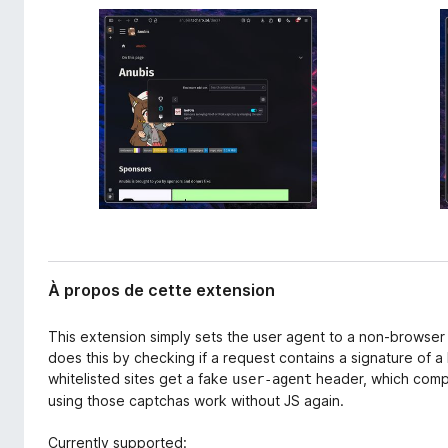
l
g
’
a
e
t
x
e
t
e
u
n
r
s
F
i
i
o
r
n
e
f
o
À propos de cette extension
x
This extension simply sets the user agent to a non-browser
does this by checking if a request contains a signature of a 
whitelisted sites get a fake
header, which compl
user-agent
using those captchas work without JS again.
Currently supported: