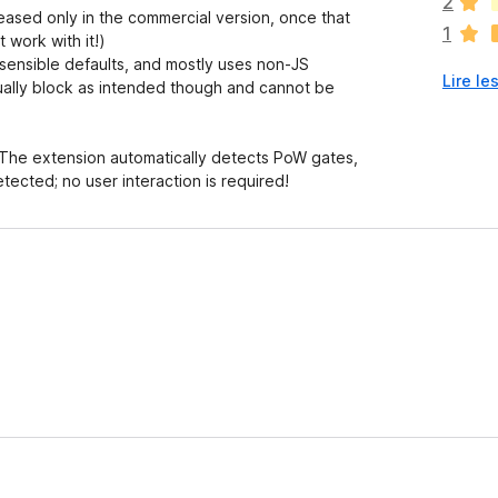
2
a
eased only in the commercial version, once that
1
u
 work with it!)
c
 sensible defaults, and mostly uses non-JS
Lire le
u
ually block as intended though and cannot be
n
e
n
x. The extension automatically detects PoW gates,
o
ected; no user interaction is required!
t
e
p
o
u
r
l
’
i
n
s
t
a