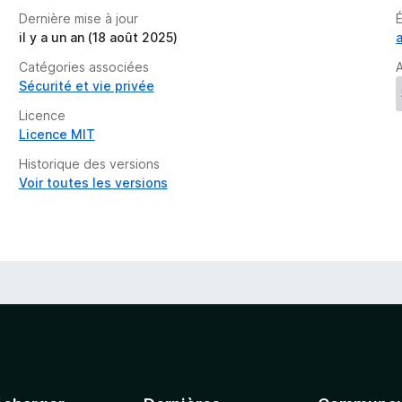
n
Dernière mise à jour
t
il y a un an (18 août 2025)
Catégories associées
A
Sécurité et vie privée
Licence
Licence MIT
Historique des versions
Voir toutes les versions