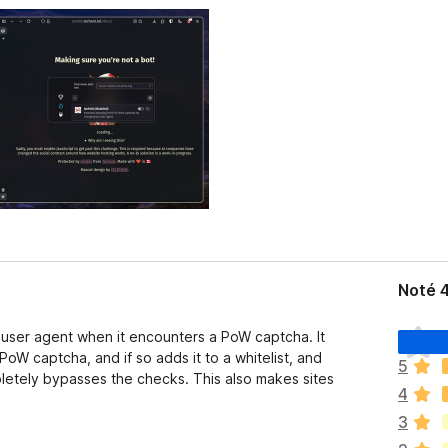
Noté 
I
 user agent when it encounters a PoW captcha. It
l
PoW captcha, and if so adds it to a whitelist, and
5
n
etely bypasses the checks. This also makes sites
4
’
y
3
a