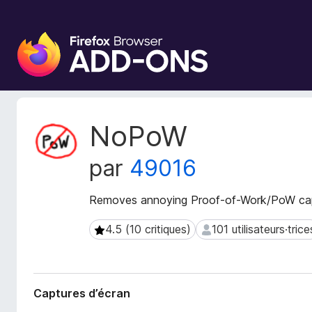
M
o
d
u
l
e
M
NoPoW
s
é
t
p
par
49016
a
o
d
u
o
Removes annoying Proof-of-Work/PoW capt
r
n
l
n
4.5 (10 critiques)
101 utilisateurs·trice
4.5 (10 critiques)
101 utilisateurs·trices
e
é
n
e
s
a
d
v
Captures d’écran
e
i