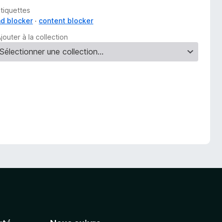
Étiquettes
ad blocker
content blocker
jouter à la collection