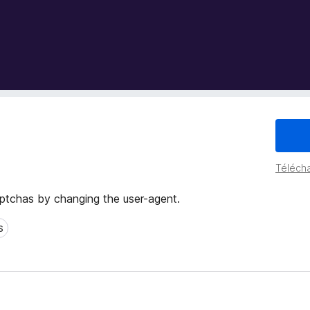
Télécha
chas by changing the user-agent.
s