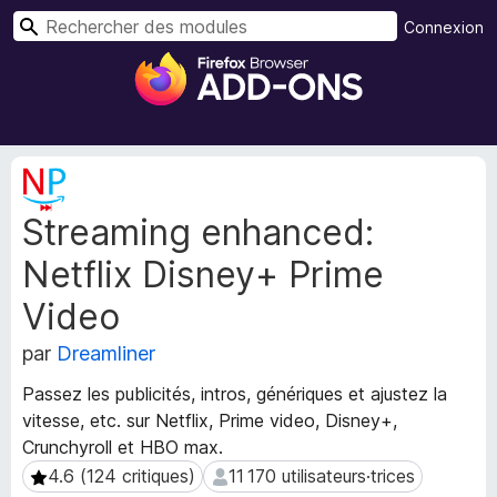
R
Connexion
e
M
c
o
h
d
e
u
r
l
M
c
e
é
h
Streaming enhanced:
t
s
e
a
p
r
Netflix Disney+ Prime
d
o
o
u
Video
n
r
n
par
Dreamliner
l
é
e
e
Passez les publicités, intros, génériques et ajustez la
s
n
vitesse, etc. sur Netflix, Prime video, Disney+,
d
a
Crunchyroll et HBO max.
e
v
4.6 (124 critiques)
11 170 utilisateurs·trices
4.6 (124 critiques)
11 170 utilisateurs·trices
l
i