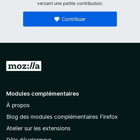
versant une petite contribution.
Contribuer
A
l
l
e
Modules complémentaires
r
À propos
à
l
Blog des modules complémentaires Firefox
a
Atelier sur les extensions
p
Pôle développeur