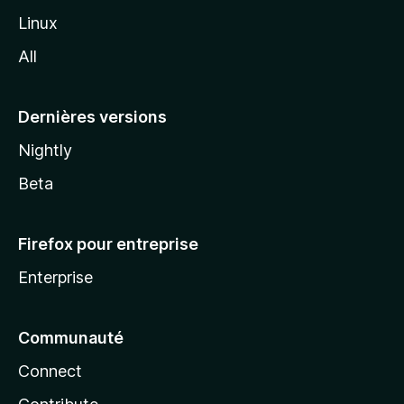
i
Linux
l
All
l
a
Dernières versions
Nightly
Beta
Firefox pour entreprise
Enterprise
Communauté
Connect