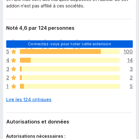
addon n'est pas affilié à ces sociétés.
Noté 4,6 par 124 personnes
I
Connectez-vous pour noter cette extension
l
5
100
n
4
14
’
y
3
3
a
2
2
a
1
5
u
c
Lire les 124 critiques
u
n
e
n
Autorisations et données
o
t
Autorisations nécessaires :