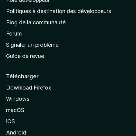
a
g
Politiques à destination des développeurs
e
Blog de la communauté
d
’
Forum
a
Signaler un problème
c
Guide de revue
c
u
e
Télécharger
i
Download Firefox
l
Windows
d
e
macOS
M
iOS
o
z
Android