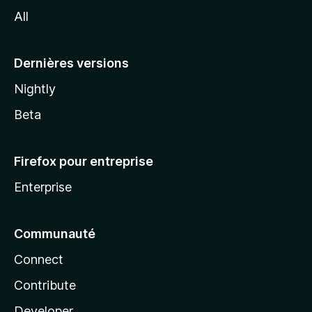
l
All
l
a
Dernières versions
Nightly
Beta
Firefox pour entreprise
Enterprise
Communauté
Connect
Contribute
Developer