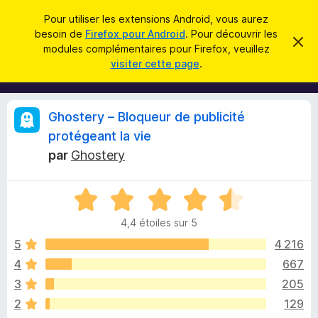
R
Connexion
Pour utiliser les extensions Android, vous aurez
e
besoin de
Firefox pour Android
. Pour découvrir les
M
C
c
modules complémentaires pour Firefox, veuillez
a
o
visiter cette page
.
c
h
d
h
e
e
u
r
r
l
c
C
Ghostery – Bloqueur de publicité
c
e
e
m
h
protégeant la vie
s
e
r
e
par
Ghostery
s
p
s
r
o
a
i
g
u
N
e
o
r
t
4,4 étoiles sur 5
t
l
é
5
4 216
e
i
4
n
4
667
,
a
q
3
205
4
v
s
2
129
i
u