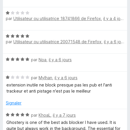
r
o
q
5
t
N
é
u
par
Utilisateur ou utilisatrice 18741866 de Firefox
,
il y a 4 jours
o
5
t
s
é
u
e
N
1
r
par
Utilisateur ou utilisatrice 20071548 de Firefox
,
il y a 6 jours
o
s
5
u
t
u
é
r
N
r
par
Noa
,
il y a 6 jours
5
5
o
s
t
u
d
N
é
par
Mylhan
,
il y a 6 jours
r
o
5
5
extension inutile ne block presque pas les pub et l'anti
e
t
s
trackeur et anti pistage n'est pas le meilleur
é
u
p
1
r
Signaler
s
5
u
N
par
KhoaL
,
il y a 7 jours
u
r
o
Ghostery is one of the best ads blocker I have used. It is
5
t
quite but always work in the background. The essential for