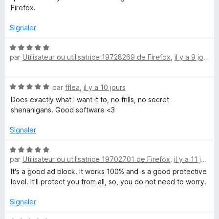
b
é
Firefox.
5
l
s
Signaler
u
i
r
N
5
par
Utilisateur ou utilisatrice 19728269 de Firefox
,
il y a 9 jours
o
t
c
é
N
par
fflea
,
il y a 10 jours
5
i
o
s
Does exactly what I want it to, no frills, no secret
t
u
shenanigans. Good software <3
t
é
r
5
5
Signaler
s
é
u
N
r
par
Utilisateur ou utilisatrice 19702701 de Firefox
,
il y a 11 jours
o
p
5
t
It's a good ad block. It works 100% and is a good protective
é
level. It'll protect you from all, so, you do not need to worry.
r
5
s
Signaler
o
u