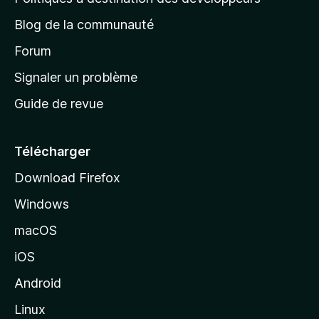
e
Blog de la communauté
d
’
Forum
a
Signaler un problème
c
Guide de revue
c
u
e
Télécharger
i
Download Firefox
l
Windows
d
e
macOS
M
iOS
o
z
Android
i
Linux