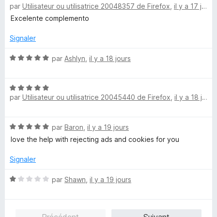
par
Utilisateur ou utilisatrice 20048357 de Firefox
,
il y a 17 jours
v
o
5
5
t
s
Excelente complemento
é
u
i
5
r
Signaler
s
5
e
u
N
par
Ashlyn
,
il y a 18 jours
r
o
5
t
N
é
par
Utilisateur ou utilisatrice 20045440 de Firefox
,
il y a 18 jours
o
5
t
s
é
u
N
par
Baron
,
il y a 19 jours
5
r
o
s
5
love the help with rejecting ads and cookies for you
t
u
é
r
Signaler
5
5
s
N
par
Shawn
,
il y a 19 jours
u
o
r
t
5
é
Précédent
Suivant