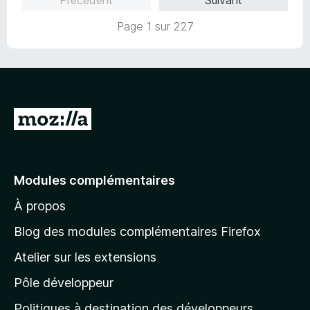
1
s
Page 1 sur 227
u
r
5
A
l
l
e
Modules complémentaires
r
À propos
à
l
Blog des modules complémentaires Firefox
a
Atelier sur les extensions
p
Pôle développeur
a
g
Politiques à destination des développeurs