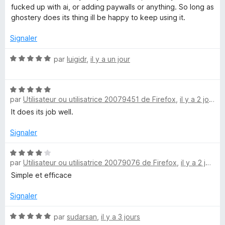
t
s
fucked up with ai, or adding paywalls or anything. So long as
é
s
u
ghostery does its thing ill be happy to keep using it.
5
r
s
5
Signaler
t
u
r
N
par
luigidr
,
il y a un jour
e
5
o
t
r
N
é
par
Utilisateur ou utilisatrice 20079451 de Firefox
,
il y a 2 jours
o
5
t
s
y
It does its job well.
é
u
5
r
Signaler
–
s
5
u
N
B
par
Utilisateur ou utilisatrice 20079076 de Firefox
,
il y a 2 jours
r
o
5
t
Simple et efficace
l
é
4
Signaler
s
o
u
N
par
sudarsan
,
il y a 3 jours