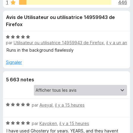
u
1
446
r
g
5
a
e
Avis de Utilisateur ou utilisatrice 14959943 de
t
Firefox
e
s
u
N
r
p
par
Utilisateur ou utilisatrice 14959943 de Firefox
,
il y a un an
o
F
t
Runs in the background flawlessly
i
é
o
5
r
Signaler
s
e
u
u
f
5 663 notes
r
o
r
5
x
G
N
par
Aveyal
,
il y a 15 heures
o
h
t
N
é
par
Kayoken
,
il y a 15 heures
o
o
5
I have used Ghostery for years. YEARS, and they havent