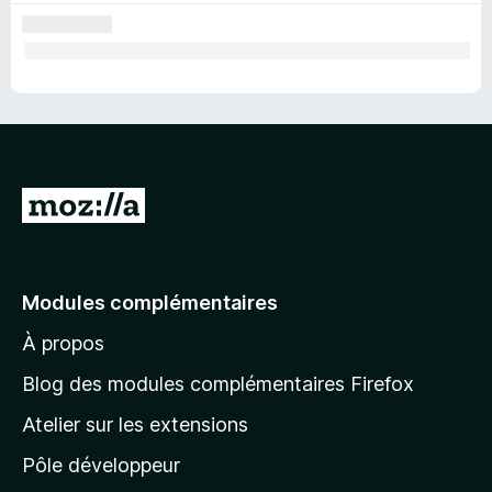
v
i
e
A
l
l
e
Modules complémentaires
r
À propos
à
l
Blog des modules complémentaires Firefox
a
Atelier sur les extensions
p
Pôle développeur
a