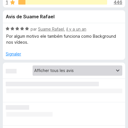
u
1
446
r
g
5
a
e
Avis de Suame Rafael
t
e
s
N
par
Suame Rafael
,
il y a un an
u
o
Por algum motivo ele também funciona como Background
r
p
t
nos vídeos.
F
é
5
i
Signaler
o
s
r
u
e
u
r
f
5
o
r
x
G
h
o