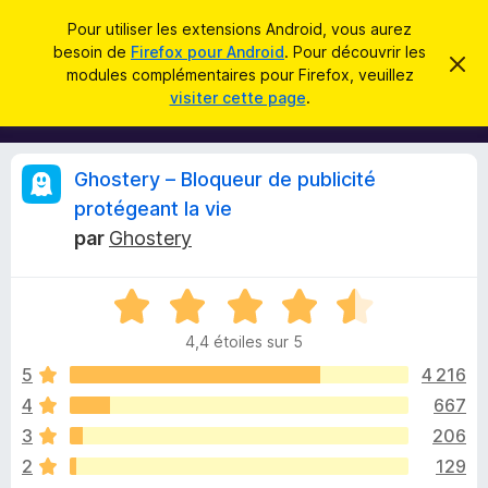
R
Connexion
Pour utiliser les extensions Android, vous aurez
e
besoin de
Firefox pour Android
. Pour découvrir les
M
C
c
modules complémentaires pour Firefox, veuillez
a
o
visiter cette page
.
c
h
d
h
e
e
u
r
r
l
c
C
Ghostery – Bloqueur de publicité
c
e
e
m
h
protégeant la vie
s
e
r
e
par
Ghostery
s
p
s
r
o
a
i
g
u
N
e
o
r
t
4,4 étoiles sur 5
t
l
é
5
4 216
e
i
4
n
4
667
,
a
q
3
206
4
v
s
2
129
i
u