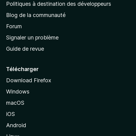
g
Politiques à destination des développeurs
e
Blog de la communauté
d
’
Forum
a
Signaler un problème
c
Guide de revue
c
u
e
Télécharger
i
Download Firefox
l
Windows
d
e
macOS
M
iOS
o
z
Android
i