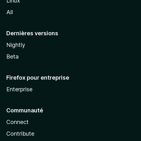
Linux
l
All
l
a
Dernières versions
Nightly
Beta
Firefox pour entreprise
Enterprise
Communauté
Connect
Contribute