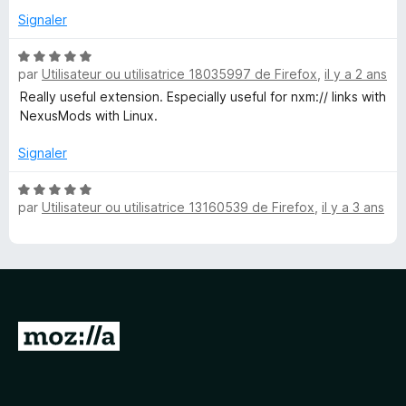
Signaler
L
N
i
par
Utilisateur ou utilisatrice 18035997 de Firefox
,
il y a 2 ans
o
t
Really useful extension. Especially useful for nxm:// links with
é
n
NexusMods with Linux.
5
s
Signaler
k
u
r
N
s
par
Utilisateur ou utilisatrice 13160539 de Firefox
,
il y a 3 ans
5
o
t
é
5
s
u
r
A
5
l
l