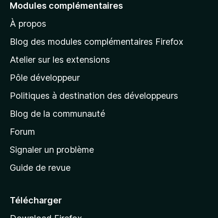
e
Modules complémentaires
r
À propos
à
l
Blog des modules complémentaires Firefox
a
Atelier sur les extensions
p
Pôle développeur
a
g
Politiques à destination des développeurs
e
Blog de la communauté
d
’
Forum
a
Signaler un problème
c
Guide de revue
c
u
e
Télécharger
i