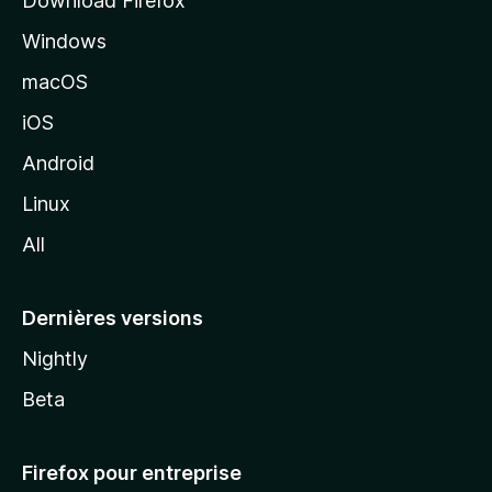
Download Firefox
l
Windows
d
e
macOS
M
iOS
o
z
Android
i
Linux
l
All
l
a
Dernières versions
Nightly
Beta
Firefox pour entreprise