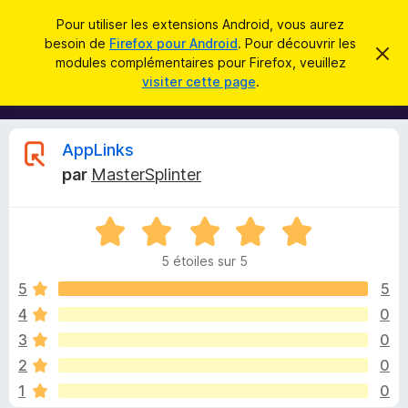
R
Connexion
Pour utiliser les extensions Android, vous aurez
e
besoin de
Firefox pour Android
. Pour découvrir les
M
C
c
modules complémentaires pour Firefox, veuillez
a
o
visiter cette page
.
c
h
d
h
e
e
u
r
r
l
c
C
AppLinks
c
e
e
m
h
par
MasterSplinter
s
e
r
e
s
p
s
r
N
o
a
i
g
o
u
e
5 étoiles sur 5
t
r
t
é
5
5
l
5
4
0
e
i
s
n
3
0
u
a
r
q
2
0
5
v
1
0
i