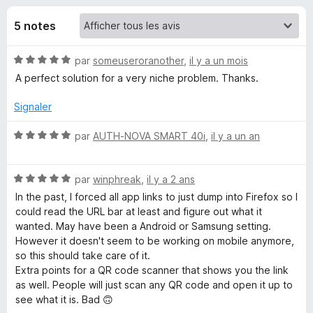
u
g
5 notes
a
e
t
N
par
someuseroranother
,
il y a un mois
e
s
o
A perfect solution for a very niche problem. Thanks.
u
t
r
p
é
Signaler
F
5
i
o
s
N
par
AUTH-NOVA SMART 40i
,
il y a un an
r
u
o
r
e
t
u
5
N
é
par
winphreak
,
il y a 2 ans
f
o
5
o
In the past, I forced all app links to just dump into Firefox so I
r
t
s
could read the URL bar at least and figure out what it
x
é
u
wanted. May have been a Android or Samsung setting.
A
5
r
However it doesn't seem to be working on mobile anymore,
s
5
so this should take care of it.
u
p
Extra points for a QR code scanner that shows you the link
r
as well. People will just scan any QR code and open it up to
5
see what it is. Bad 🙃
p