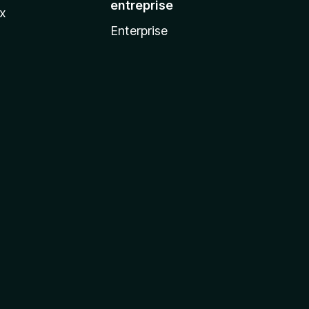
entreprise
ux
Enterprise