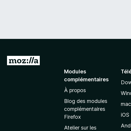
A
l
Modules
Tél
l
complémentaires
Dow
e
À propos
r
Win
à
Blog des modules
ma
l
complémentaires
a
iOS
Firefox
p
And
Atelier sur les
a