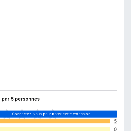
5 par 5 personnes
Connectez-vous pour noter cette extension
5
0