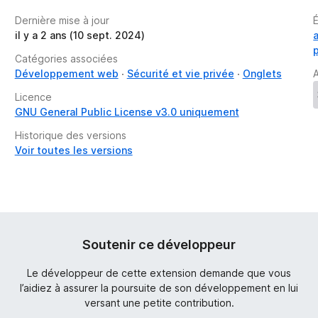
t
Dernière mise à jour
a
il y a 2 ans (10 sept. 2024)
n
t
Catégories associées
Développement web
Sécurité et vie privée
Onglets
A
Licence
GNU General Public License v3.0 uniquement
Historique des versions
Voir toutes les versions
Soutenir ce développeur
Le développeur de cette extension demande que vous
l’aidiez à assurer la poursuite de son développement en lui
versant une petite contribution.