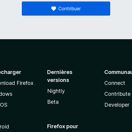
Contribuer
écharger
Dernières
Communau
versions
nload Firefox
Connect
Nightly
dows
Contribute
Beta
cOS
Developer
Firefox pour
roid