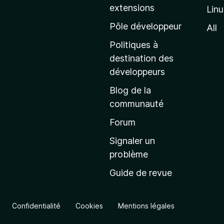
extensions
Lin
g
e
Pôle développeur
All
d
Politiques à
’
destination des
a
développeurs
c
Blog de la
c
communauté
u
e
Forum
i
Signaler un
l
problème
d
Guide de revue
e
M
o
Confidentialité
Cookies
Mentions légales
z