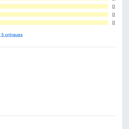
0
0
0
s 5 critiques