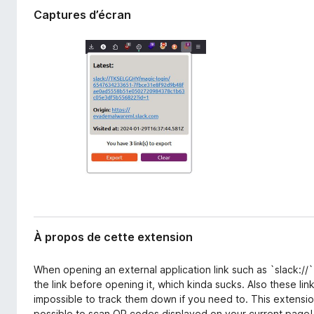
l
g
Captures d’écran
’
a
e
t
x
e
t
e
u
n
r
s
F
i
i
o
r
n
e
f
o
x
À propos de cette extension
When opening an external application link such as `slack://
the link before opening it, which kinda sucks. Also these link
impossible to track them down if you need to. This extension 
possible to scan QR codes displayed on your current pag