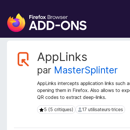
M
o
d
u
l
e
M
AppLinks
s
é
t
p
par
MasterSplinter
a
o
d
u
o
AppLinks intercepts application links such a
r
n
opening them in Firefox. Also allows to expo
l
n
QR codes to extract deep-links.
e
é
n
e
5 (5 critiques)
17 utilisateurs·trices
5 (5 critiques)
17 utilisateurs·trices
s
a
d
v
e
i