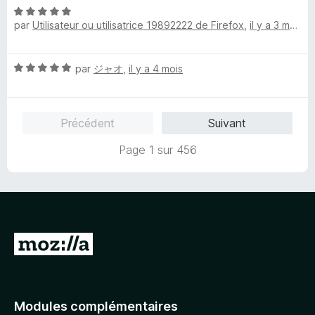
u
N
é
r
par
Utilisateur ou utilisatrice 19892222 de Firefox
,
il y a 3 mois
o
5
5
t
s
é
u
N
par
ジャオ
,
il y a 4 mois
5
r
o
s
5
t
u
é
r
Précédent
Suivant
5
5
s
Page 1 sur 456
u
r
5
A
l
l
e
Modules complémentaires