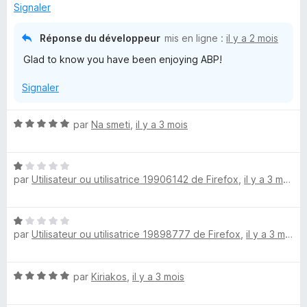
u
Signaler
r
5
Réponse du développeur
mis en ligne :
il y a 2 mois
Glad to know you have been enjoying ABP!
Signaler
N
par
Na smeti
,
il y a 3 mois
o
t
N
é
par
Utilisateur ou utilisatrice 19906142 de Firefox
,
il y a 3 mois
o
5
t
s
é
u
N
1
r
par
Utilisateur ou utilisatrice 19898777 de Firefox
,
il y a 3 mois
o
s
5
t
u
é
r
N
par
Kiriakos
,
il y a 3 mois
1
5
o
s
t