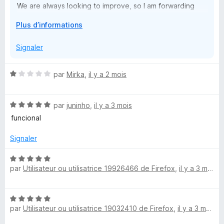
We are always looking to improve, so I am forwarding
your message to our team for their consideration in
D
Plus d’informations
future updates.
é
v
Signaler
e
l
N
par
Mirka
,
il y a 2 mois
o
o
p
t
p
N
é
par
juninho
,
il y a 3 mois
e
o
1
funcional
r
t
s
p
é
u
Signaler
o
5
r
u
s
5
N
r
u
par
Utilisateur ou utilisatrice 19926466 de Firefox
,
il y a 3 mois
o
a
r
t
f
5
é
f
N
5
i
par
Utilisateur ou utilisatrice 19032410 de Firefox
,
il y a 3 mois
o
s
c
t
u
h