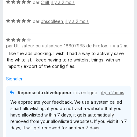
N
r
par
Chill
,
il y a 2 mois
1
o
s
t
u
N
é
par
bhscolleen
,
il y a 2 mois
r
o
5
5
t
s
N
é
u
par
Utilisateur ou utilisatrice 18607988 de Firefox
,
il y a 2 mois
o
5
r
t
s
5
I like the ads blocking. I wish it had a way to actively save
é
u
the whitelist. I keep having to re whitelist things, with an
4
r
import / export of the config files.
s
5
u
Signaler
r
5
Réponse du développeur
mis en ligne :
il y a 2 mois
We appreciate your feedback. We use a system called
smart allowlisting: if you do not visit a website that you
have allowlisted within 7 days, it gets automatically
removed from your allowlisted websites. If you visit it in 7
days, it will get renewed for another 7 days.