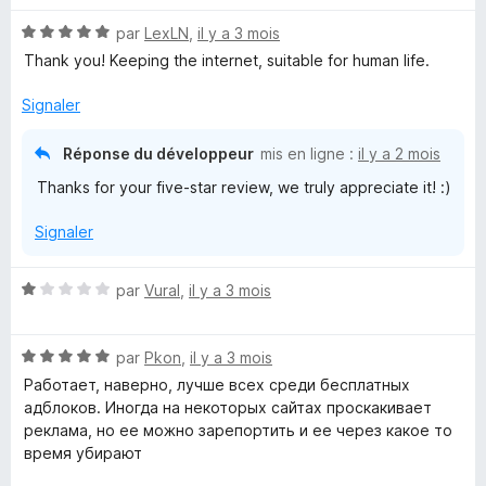
é
r
e
N
par
LexLN
,
il y a 3 mois
5
5
r
o
s
Thank you! Keeping the internet, suitable for human life.
t
u
é
r
Signaler
5
5
s
Réponse du développeur
mis en ligne :
il y a 2 mois
u
Thanks for your five-star review, we truly appreciate it! :)
r
5
Signaler
N
par
Vural
,
il y a 3 mois
o
t
N
é
par
Pkon
,
il y a 3 mois
o
1
Работает, наверно, лучше всех среди бесплатных
t
s
адблоков. Иногда на некоторых сайтах проскакивает
é
u
реклама, но ее можно зарепортить и ее через какое то
5
r
время убирают
s
5