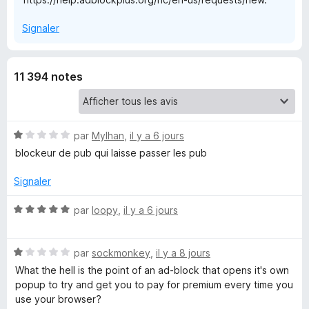
l
Signaler
o
11 394 notes
c
k
N
par
Mylhan
,
il y a 6 jours
o
blockeur de pub qui laisse passer les pub
P
t
é
Signaler
l
1
s
N
par
loopy
,
il y a 6 jours
u
u
o
r
t
5
N
s
é
par
sockmonkey
,
il y a 8 jours
o
5
What the hell is the point of an ad-block that opens it's own
t
s
popup to try and get you to pay for premium every time you
é
u
use your browser?