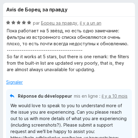
u
5
g
Avis de Борец за правду
a
e
t
N
par
Борец за правду
,
il y a un an
e
s
o
Пока работает на 5 звёзд, но есть одно замечание:
u
t
фильтры из встроенного списка обновляются очень
é
r
плохо, то есть почти всегда недоступны к обновлению.
p
5
F
-----------------------------------------
s
So far it works at 5 stars, but there is one remark: the filters
i
o
u
from the built-in list are updated very poorly, that is, they
r
r
are almost always unavailable for updating.
e
u
5
f
Signaler
o
r
x
Réponse du développeur
mis en ligne :
il y a 10 mois
A
We would love to speak to you to understand more of
the issue you are experiencing. Can you please reach
d
out to us with more details of what you are experiencing
(including screenshots?). Please submit a support
request and we'll be happy to assist you:
b
https://help.adblockplus.org/hc/en-us/requests/new.