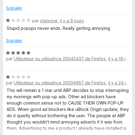
1
r
s
5
Signaler
u
r
N
par
statsone
,
il y a 9 jours
5
o
Stupid popups never ends. Really getting annoying
t
é
Signaler
1
s
N
u
par
Utilisateur ou utilisatrice 20045437 de Firefox
,
il y a 18 jours
o
r
t
5
é
N
5
par
Utilisateur ou utilisatrice 20034667 de Firefox
,
il y a 24 jours
o
s
t
This will remain a 1 star until ABP decides to stop interrupting
u
é
my mornings with pop-up ads. Other ad blockers have
r
1
enough common sense not to CAUSE THEIR OWN POP-UP
5
s
ADS. When good ad blockers like uBlock Origin update, they
u
do it quietly without bothering the user. The people at ABP
r
thought you wouldn't mind annoying adverts if it was from
5
them. Advertising to me a product I already have installed is
a sure sign these people do not respect users time.