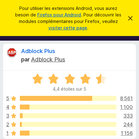
R
Connexion
Pour utiliser les extensions Android, vous aurez
e
besoin de
Firefox pour Android
. Pour découvrir les
M
C
c
modules complémentaires pour Firefox, veuillez
a
o
visiter cette page
.
c
h
d
h
e
e
u
r
r
l
c
C
Adblock Plus
c
e
e
m
h
par
Adblock Plus
s
e
r
e
s
p
s
r
N
o
a
i
g
o
u
e
4,4 étoiles sur 5
t
r
t
é
5
8 561
l
4
4
1 100
e
i
,
n
3
333
4
a
s
q
2
244
u
v
1
1 156
r
i