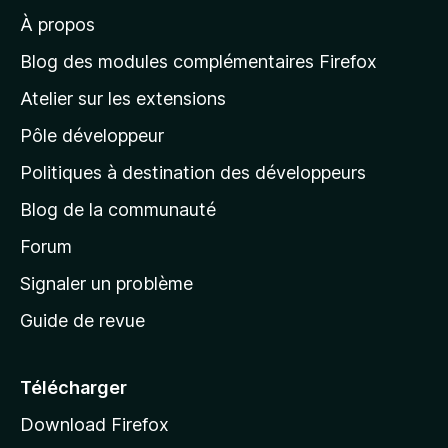
r
À propos
à
l
Blog des modules complémentaires Firefox
a
Atelier sur les extensions
p
Pôle développeur
a
g
Politiques à destination des développeurs
e
Blog de la communauté
d
’
Forum
a
Signaler un problème
c
Guide de revue
c
u
e
Télécharger
i
Download Firefox
l