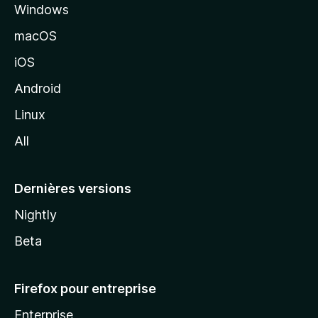
Windows
d
e
macOS
M
iOS
o
z
Android
i
Linux
l
All
l
a
Dernières versions
Nightly
Beta
Firefox pour entreprise
Enterprise