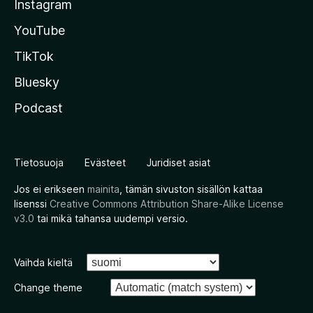
Instagram
YouTube
TikTok
Bluesky
Podcast
Tietosuoja
Evästeet
Juridiset asiat
Jos ei erikseen
mainita
, tämän sivuston sisällön kattaa
lisenssi
Creative Commons Attribution Share-Alike License
v3.0
tai mikä tahansa uudempi versio.
Vaihda kieltä
Change theme