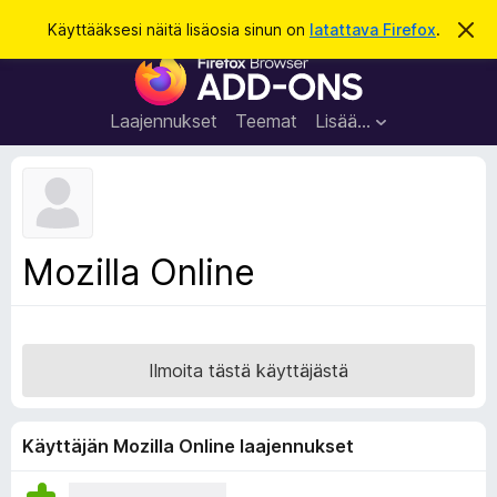
H
Kirjaudu sisään
Käyttääksesi näitä lisäosia sinun on
latattava Firefox
.
O
h
a
F
i
k
t
i
a
u
r
t
Laajennukset
Teemat
Lisää…
ä
e
m
f
ä
i
o
l
x
m
o
-
Mozilla Online
i
s
t
u
e
s
l
a
Ilmoita tästä käyttäjästä
i
m
e
Käyttäjän Mozilla Online laajennukset
n
l