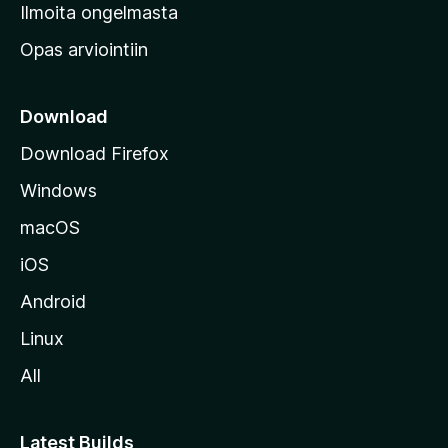
v
Ilmoita ongelmasta
e
Opas arviointiin
r
k
k
Download
o
Download Firefox
s
Windows
i
v
macOS
u
iOS
s
t
Android
o
Linux
l
All
l
e
Latest Builds