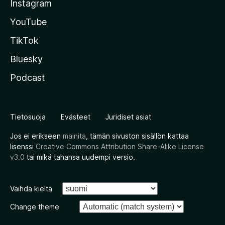
Instagram
YouTube
TikTok
Bluesky
Podcast
Tietosuoja
Evästeet
Juridiset asiat
Jos ei erikseen
mainita
, tämän sivuston sisällön kattaa
lisenssi
Creative Commons Attribution Share-Alike License
v3.0
tai mikä tahansa uudempi versio.
Vaihda kieltä
Change theme