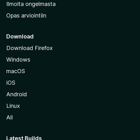
v
Ilmoita ongelmasta
e
Opas arviointiin
r
k
k
Download
o
Download Firefox
s
Windows
i
v
macOS
u
iOS
s
t
Android
o
Linux
l
All
l
e
Latest Builds