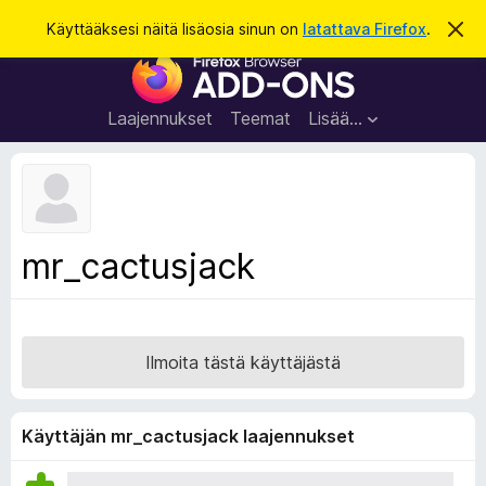
H
Kirjaudu sisään
Käyttääksesi näitä lisäosia sinun on
latattava Firefox
.
O
h
a
F
i
k
t
i
a
u
r
t
Laajennukset
Teemat
Lisää…
ä
e
m
f
ä
i
o
l
x
m
o
-
mr_cactusjack
i
s
t
u
e
s
l
a
Ilmoita tästä käyttäjästä
i
m
e
Käyttäjän mr_cactusjack laajennukset
n
l