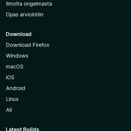
v
Ilmoita ongelmasta
e
Opas arviointiin
r
k
k
Download
o
Download Firefox
s
Windows
i
v
macOS
u
iOS
s
t
Android
o
Linux
l
All
l
e
Latest Builds