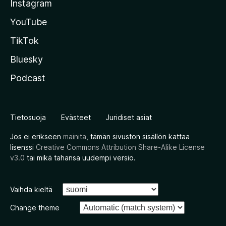
Instagram
YouTube
TikTok
Bluesky
Podcast
Tietosuoja
Evästeet
Juridiset asiat
Jos ei erikseen
mainita
, tämän sivuston sisällön kattaa
lisenssi
Creative Commons Attribution Share-Alike License
v3.0
tai mikä tahansa uudempi versio.
Vaihda kieltä
Change theme