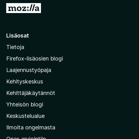
i
S
s
i
ä
i
o
r
Lisäosat
s
r
a
Tietoja
y
t
M
Firefox-lisäosien blogi
o
Laajennustyöpaja
z
Kehityskeskus
i
l
Kehittäjäkäytännöt
l
Yhteisön blogi
a
n
Keskustelualue
v
Ilmoita ongelmasta
e
Opas arviointiin