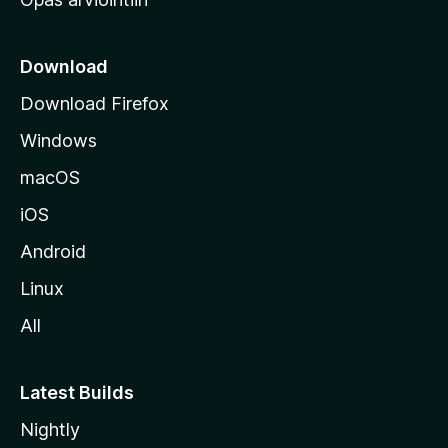
r
k
k
Download
o
Download Firefox
s
Windows
i
v
macOS
u
iOS
s
t
Android
o
Linux
l
All
l
e
Latest Builds
Nightly