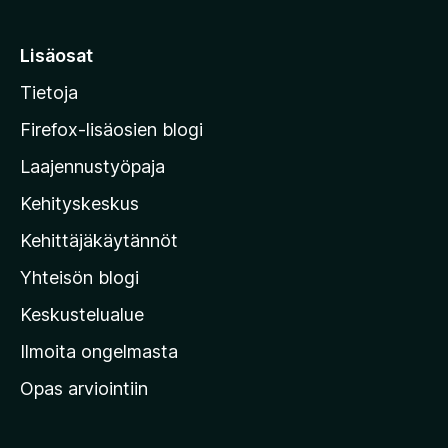
r
a
i
v
i
r
Lisäosat
o
r
i
Tietoja
y
t
M
a
Firefox-lisäosien blogi
o
Laajennustyöpaja
z
Kehityskeskus
i
l
Kehittäjäkäytännöt
l
Yhteisön blogi
a
n
Keskustelualue
v
Ilmoita ongelmasta
e
Opas arviointiin
r
k