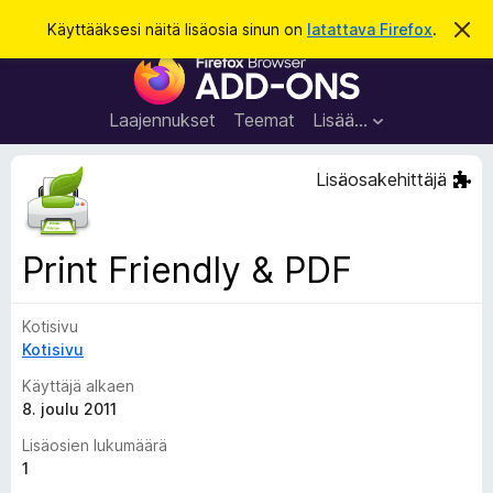
H
Kirjaudu sisään
Käyttääksesi näitä lisäosia sinun on
latattava Firefox
.
O
h
a
F
i
k
t
i
a
u
r
t
Laajennukset
Teemat
Lisää…
ä
e
m
f
ä
Lisäosakehittäjä
i
o
l
x
m
o
-
Print Friendly & PDF
i
s
t
u
e
s
Kotisivu
l
Kotisivu
a
i
Käyttäjä alkaen
m
8. joulu 2011
e
Lisäosien lukumäärä
n
1
l