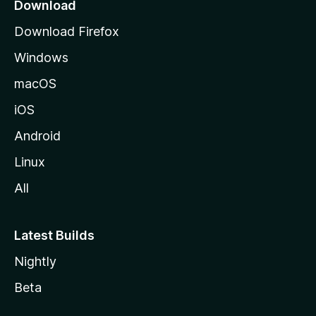
k
Download
o
Download Firefox
s
Windows
i
v
macOS
u
iOS
s
t
Android
o
Linux
l
All
l
e
Latest Builds
Nightly
Beta