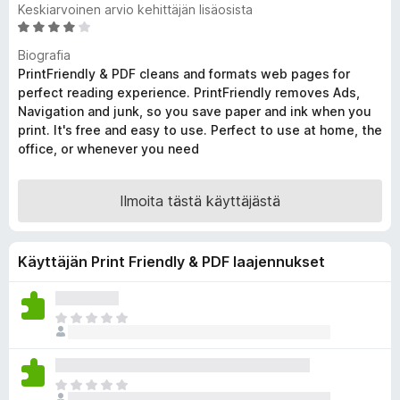
Keskiarvoinen arvio kehittäjän lisäosista
i
A
s
r
Biografia
ä
v
PrintFriendly & PDF cleans and formats web pages for
o
i
perfect reading experience. PrintFriendly removes Ads,
s
o
Navigation and junk, so you save paper and ink when you
i
a
print. It's free and easy to use. Perfect to use at home, the
t
t
office, or whenever you need
u
4
,
Ilmoita tästä käyttäjästä
2
/
5
Käyttäjän Print Friendly & PDF laajennukset
E
i
v
i
E
e