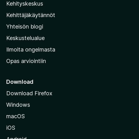
Kehityskeskus
i
l
Kehittäjäkäytännöt
l
Yhteisön blogi
a
n
Keskustelualue
v
Ilmoita ongelmasta
e
Opas arviointiin
r
k
k
Download
o
Download Firefox
s
Windows
i
v
macOS
u
iOS
s
t