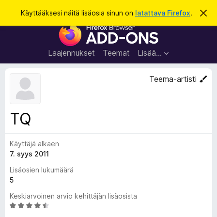
H
Kirjaudu sisään
Käyttääksesi näitä lisäosia sinun on
latattava Firefox
.
O
h
a
F
i
k
t
i
a
u
r
t
Laajennukset
Teemat
Lisää…
ä
e
m
f
ä
Teema-artisti
i
o
l
x
m
o
-
TQ
i
s
t
u
e
s
Käyttäjä alkaen
l
7. syys 2011
a
i
Lisäosien lukumäärä
m
5
e
Keskiarvoinen arvio kehittäjän lisäosista
n
A
l
r