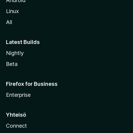
Android
o
Linux
l
All
l
e
Latest Builds
Nightly
Beta
Firefox for Business
Enterprise
Yhteisö
Connect