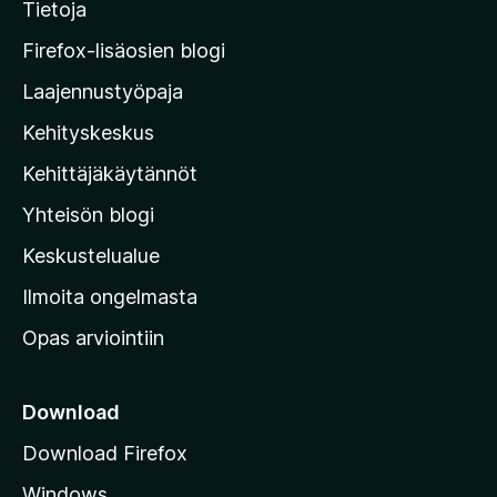
i
Tietoja
y
t
M
a
Firefox-lisäosien blogi
o
Laajennustyöpaja
z
Kehityskeskus
i
l
Kehittäjäkäytännöt
l
Yhteisön blogi
a
n
Keskustelualue
v
Ilmoita ongelmasta
e
Opas arviointiin
r
k
k
Download
o
Download Firefox
s
Windows
i