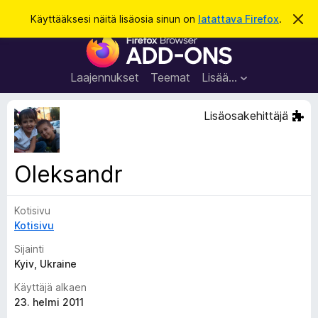
H
Kirjaudu sisään
Käyttääksesi näitä lisäosia sinun on
latattava Firefox
.
O
h
a
F
i
k
t
i
a
u
r
t
Laajennukset
Teemat
Lisää…
ä
e
m
f
ä
Lisäosakehittäjä
i
o
l
x
m
o
-
Oleksandr
i
s
t
u
e
s
Kotisivu
l
Kotisivu
a
i
Sijainti
m
Kyiv, Ukraine
e
Käyttäjä alkaen
n
23. helmi 2011
l