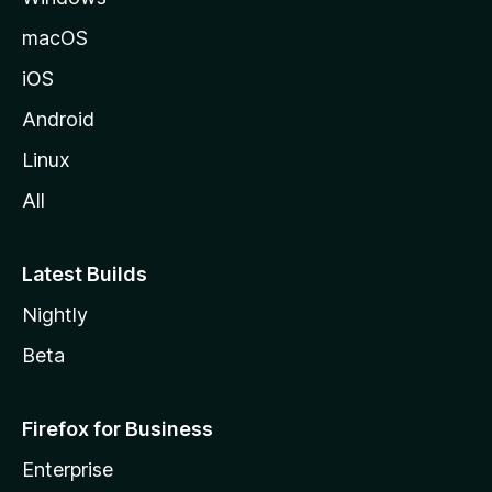
v
macOS
u
iOS
s
t
Android
o
Linux
l
All
l
e
Latest Builds
Nightly
Beta
Firefox for Business
Enterprise