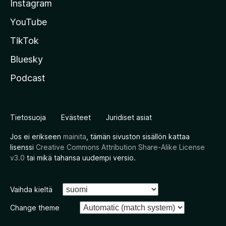
Instagram
YouTube
TikTok
Bluesky
Podcast
Tietosuoja
Evästeet
Juridiset asiat
Jos ei erikseen
mainita
, tämän sivuston sisällön kattaa
lisenssi
Creative Commons Attribution Share-Alike License
v3.0
tai mikä tahansa uudempi versio.
Vaihda kieltä
Change theme