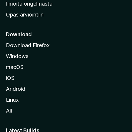
v
Ilmoita ongelmasta
e
Opas arviointiin
r
k
k
Download
o
Download Firefox
s
Windows
i
v
macOS
u
iOS
s
t
Android
o
Linux
l
All
l
e
Latest Builds