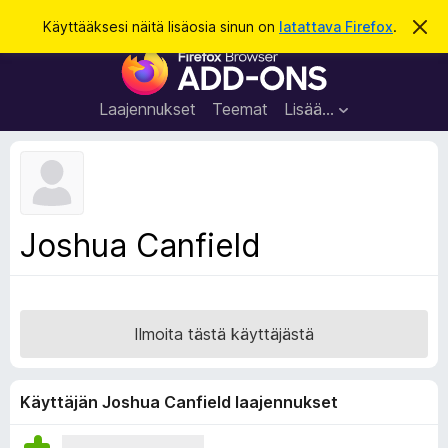
H
Kirjaudu sisään
Käyttääksesi näitä lisäosia sinun on
latattava Firefox
.
O
h
a
F
i
k
t
i
a
u
r
t
Laajennukset
Teemat
Lisää…
ä
e
m
f
ä
i
o
l
x
m
o
-
Joshua Canfield
i
s
t
u
e
s
l
a
Ilmoita tästä käyttäjästä
i
m
e
Käyttäjän Joshua Canfield laajennukset
n
l