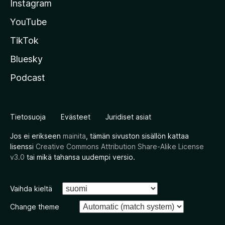
Instagram
YouTube
TikTok
Bluesky
Podcast
Tietosuoja
Evästeet
Juridiset asiat
Jos ei erikseen
mainita
, tämän sivuston sisällön kattaa
lisenssi
Creative Commons Attribution Share-Alike License
v3.0
tai mikä tahansa uudempi versio.
Vaihda kieltä
Change theme