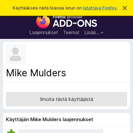
H
Kirjaudu sisään
Käyttääksesi näitä lisäosia sinun on
latattava Firefox
.
O
h
a
F
i
k
t
i
a
u
r
t
Laajennukset
Teemat
Lisää…
ä
e
m
f
ä
i
o
l
x
m
o
-
Mike Mulders
i
s
t
u
e
s
l
a
Ilmoita tästä käyttäjästä
i
m
e
Käyttäjän Mike Mulders laajennukset
n
l