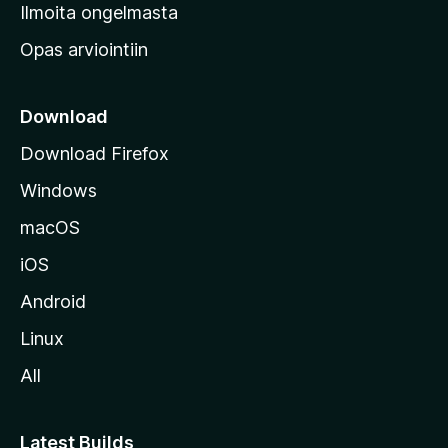
v
Ilmoita ongelmasta
e
Opas arviointiin
r
k
k
Download
o
Download Firefox
s
Windows
i
v
macOS
u
iOS
s
t
Android
o
Linux
l
All
l
e
Latest Builds