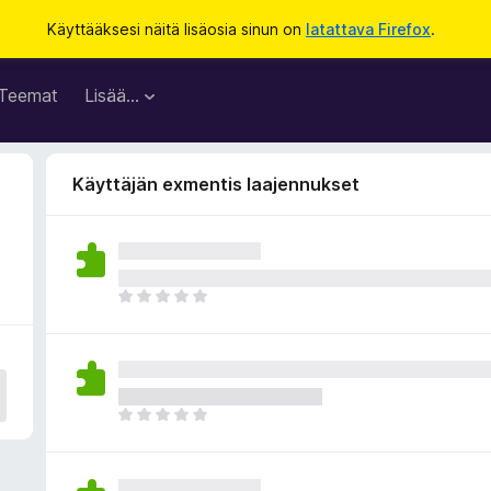
Käyttääksesi näitä lisäosia sinun on
latattava Firefox
.
Teemat
Lisää…
Käyttäjän exmentis laajennukset
E
i
v
i
e
l
E
ä
i
a
v
r
i