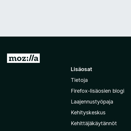
S
i
Lisäosat
i
Tietoja
r
r
Firefox-lisäosien blogi
y
Laajennustyöpaja
M
o
Kehityskeskus
z
Kehittäjäkäytännöt
i