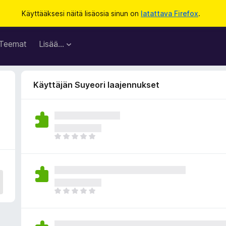
Käyttääksesi näitä lisäosia sinun on
latattava Firefox
.
Teemat
Lisää…
Käyttäjän Suyeori laajennukset
E
i
v
i
e
l
E
ä
i
a
v
r
i