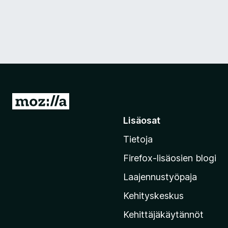
S
i
Lisäosat
i
Tietoja
r
r
Firefox-lisäosien blogi
y
Laajennustyöpaja
M
o
Kehityskeskus
z
Kehittäjäkäytännöt
i