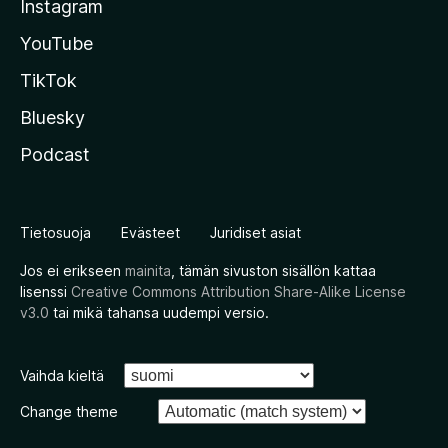
Instagram
YouTube
TikTok
Bluesky
Podcast
Tietosuoja
Evästeet
Juridiset asiat
Jos ei erikseen
mainita
, tämän sivuston sisällön kattaa
lisenssi
Creative Commons Attribution Share-Alike License
v3.0
tai mikä tahansa uudempi versio.
Vaihda kieltä
Change theme