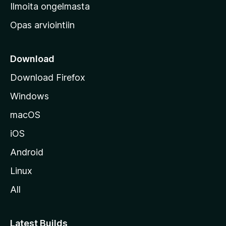
v
Ilmoita ongelmasta
e
Opas arviointiin
r
k
k
Download
o
Download Firefox
s
Windows
i
v
macOS
u
iOS
s
t
Android
o
Linux
l
All
l
e
Latest Builds