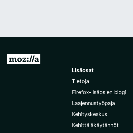
S
i
Lisäosat
i
Tietoja
r
r
Firefox-lisäosien blogi
y
Laajennustyöpaja
M
o
Kehityskeskus
z
Kehittäjäkäytännöt
i