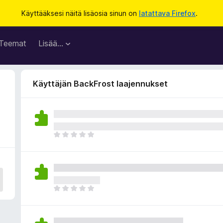
Käyttääksesi näitä lisäosia sinun on
latattava Firefox
.
Teemat
Lisää…
Käyttäjän BackFrost laajennukset
E
i
v
i
e
l
E
ä
i
a
v
r
i