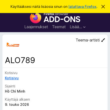
H
Kirjaudu sisään
Käyttääksesi näitä lisäosia sinun on
latattava Firefox
.
O
h
a
F
i
k
t
i
a
u
r
t
Laajennukset
Teemat
Lisää…
ä
e
m
f
ä
Teema-artisti
i
o
l
x
m
o
-
ALO789
i
s
t
u
e
s
Kotisivu
l
Kotisivu
a
i
Sijainti
m
Hồ Chí Minh
e
Käyttäjä alkaen
n
9. touko 2026
l