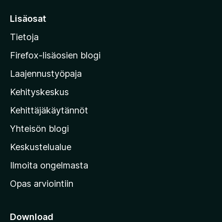
v
i
r
Lisäosat
o
r
i
Tietoja
y
t
M
a
Firefox-lisäosien blogi
o
Laajennustyöpaja
z
Kehityskeskus
i
l
Kehittäjäkäytännöt
l
Yhteisön blogi
a
n
Keskustelualue
v
Ilmoita ongelmasta
e
Opas arviointiin
r
k
k
Download