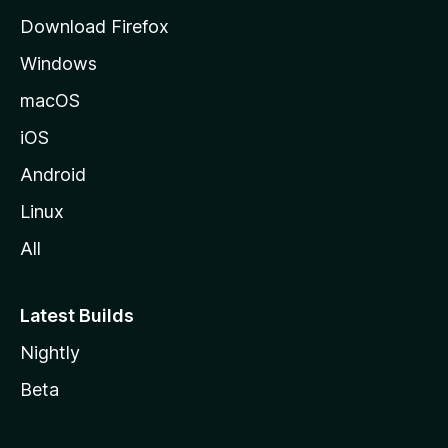
o
Download Firefox
s
Windows
i
v
macOS
u
iOS
s
t
Android
o
Linux
l
All
l
e
Latest Builds
Nightly
Beta