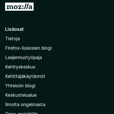
i
S
s
i
ä
i
o
r
Lisäosat
s
r
a
Tietoja
y
t
M
Firefox-lisäosien blogi
o
Laajennustyöpaja
z
Kehityskeskus
i
l
Kehittäjäkäytännöt
l
Yhteisön blogi
a
n
Keskustelualue
v
Ilmoita ongelmasta
e
Opas arviointiin