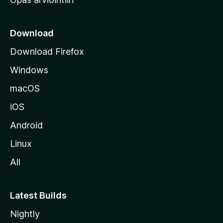
r
k
k
Download
o
Download Firefox
s
Windows
i
v
macOS
u
iOS
s
t
Android
o
Linux
l
All
l
e
Latest Builds
Nightly