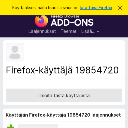
H
Kirjaudu sisään
Käyttääksesi näitä lisäosia sinun on
latattava Firefox
.
O
h
a
F
i
k
t
i
a
u
r
t
Laajennukset
Teemat
Lisää…
ä
e
m
f
ä
i
o
l
x
m
o
-
Firefox-käyttäjä 19854720
i
s
t
u
e
s
l
a
Ilmoita tästä käyttäjästä
i
m
e
Käyttäjän Firefox-käyttäjä 19854720 laajennukset
n
l