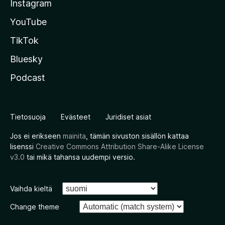
Instagram
YouTube
TikTok
Bluesky
Podcast
Tietosuoja
Evästeet
Juridiset asiat
Jos ei erikseen
mainita
, tämän sivuston sisällön kattaa
lisenssi
Creative Commons Attribution Share-Alike License
v3.0
tai mikä tahansa uudempi versio.
Vaihda kieltä
Change theme