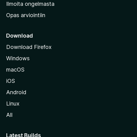
v
Ilmoita ongelmasta
e
Opas arviointiin
r
k
k
Download
o
Download Firefox
s
Windows
i
v
macOS
u
iOS
s
t
Android
o
Linux
l
All
l
e
Latest Builds