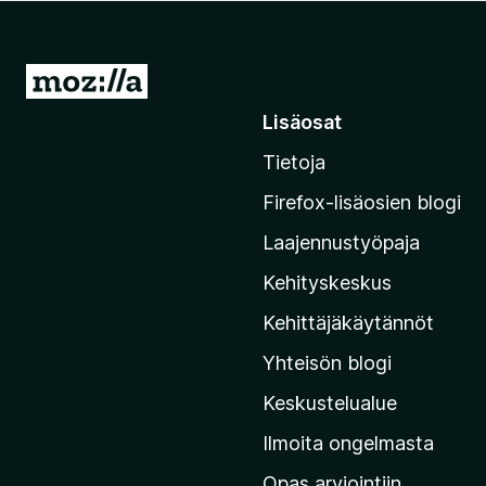
i
s
ä
S
o
i
Lisäosat
s
i
a
Tietoja
r
t
r
Firefox-lisäosien blogi
y
Laajennustyöpaja
M
o
Kehityskeskus
z
Kehittäjäkäytännöt
i
Yhteisön blogi
l
l
Keskustelualue
a
Ilmoita ongelmasta
n
Opas arviointiin