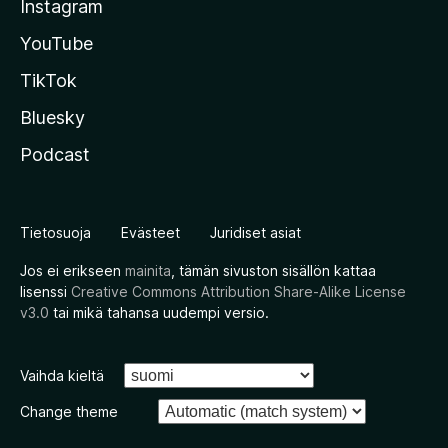
Instagram
YouTube
TikTok
Bluesky
Podcast
Tietosuoja
Evästeet
Juridiset asiat
Jos ei erikseen
mainita
, tämän sivuston sisällön kattaa
lisenssi
Creative Commons Attribution Share-Alike License
v3.0
tai mikä tahansa uudempi versio.
Vaihda kieltä
Change theme