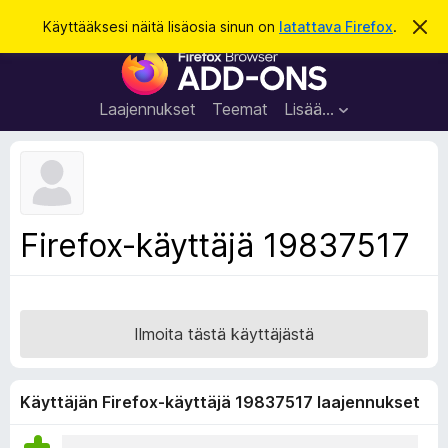
H
Kirjaudu sisään
Käyttääksesi näitä lisäosia sinun on
latattava Firefox
.
O
h
a
F
i
k
t
i
a
u
r
t
Laajennukset
Teemat
Lisää…
ä
e
m
f
ä
i
o
l
x
m
o
-
Firefox-käyttäjä 19837517
i
s
t
u
e
s
l
a
Ilmoita tästä käyttäjästä
i
m
e
Käyttäjän Firefox-käyttäjä 19837517 laajennukset
n
l