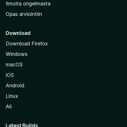
v
Ilmoita ongelmasta
e
Opas arviointiin
r
k
k
Download
o
Download Firefox
s
Windows
i
v
macOS
u
iOS
s
t
Android
o
Linux
l
All
l
e
Latest Builds