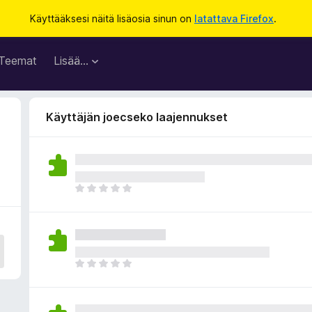
Käyttääksesi näitä lisäosia sinun on
latattava Firefox
.
Teemat
Lisää…
Käyttäjän joecseko laajennukset
E
i
v
i
e
l
E
ä
i
a
v
r
i