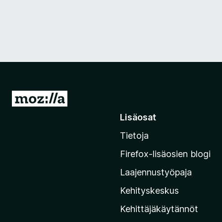
S
i
Lisäosat
i
Tietoja
r
r
Firefox-lisäosien blogi
y
Laajennustyöpaja
M
o
Kehityskeskus
z
Kehittäjäkäytännöt
i