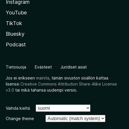
Instagram
YouTube
TikTok
Bluesky
Podcast
Tietosuoja
Evästeet
Juridiset asiat
Jos ei erikseen
mainita
, tämän sivuston sisällön kattaa
lisenssi
Creative Commons Attribution Share-Alike License
v3.0
tai mikä tahansa uudempi versio.
Vaihda kieltä
Change theme