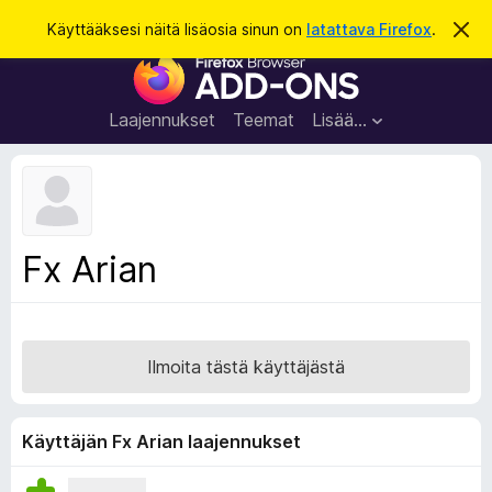
H
Kirjaudu sisään
Käyttääksesi näitä lisäosia sinun on
latattava Firefox
.
O
h
a
F
i
k
t
i
a
u
r
t
Laajennukset
Teemat
Lisää…
ä
e
m
f
ä
i
o
l
x
m
o
-
Fx Arian
i
s
t
u
e
s
l
a
Ilmoita tästä käyttäjästä
i
m
e
Käyttäjän Fx Arian laajennukset
n
l