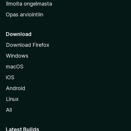
v
Ilmoita ongelmasta
e
Opas arviointiin
r
k
k
Download
o
Download Firefox
s
Windows
i
v
macOS
u
iOS
s
t
Android
o
Linux
l
All
l
e
Latest Builds