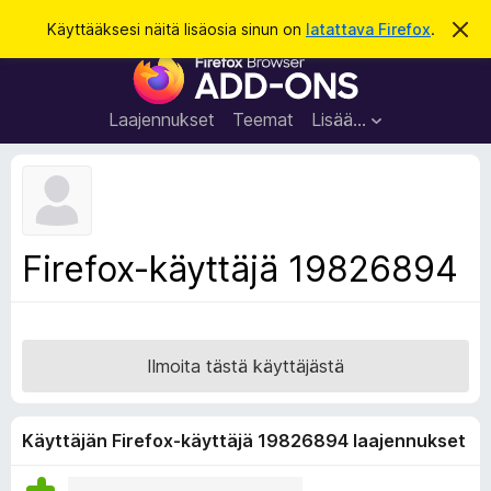
H
Kirjaudu sisään
Käyttääksesi näitä lisäosia sinun on
latattava Firefox
.
O
h
a
F
i
k
t
i
a
u
r
t
Laajennukset
Teemat
Lisää…
ä
e
m
f
ä
i
o
l
x
m
o
-
Firefox-käyttäjä 19826894
i
s
t
u
e
s
l
a
Ilmoita tästä käyttäjästä
i
m
e
Käyttäjän Firefox-käyttäjä 19826894 laajennukset
n
l