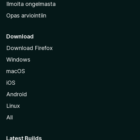
v
Ilmoita ongelmasta
e
Opas arviointiin
r
k
k
Download
o
Download Firefox
s
Windows
i
v
macOS
u
iOS
s
t
Android
o
Linux
l
All
l
e
Latest Builds