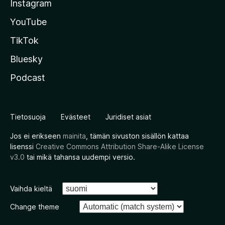
Instagram
YouTube
TikTok
Bluesky
Podcast
Tietosuoja
Evästeet
Juridiset asiat
Jos ei erikseen
mainita
, tämän sivuston sisällön kattaa
lisenssi
Creative Commons Attribution Share-Alike License
v3.0
tai mikä tahansa uudempi versio.
Vaihda kieltä
Change theme