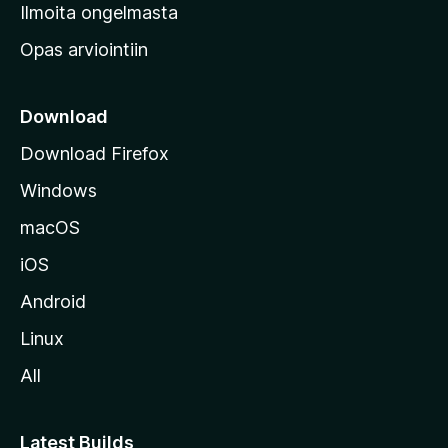
v
Ilmoita ongelmasta
e
Opas arviointiin
r
k
k
Download
o
Download Firefox
s
Windows
i
v
macOS
u
iOS
s
t
Android
o
Linux
l
All
l
e
Latest Builds