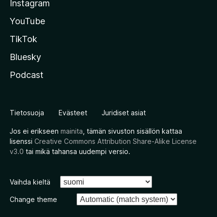
Instagram
YouTube
TikTok
Bluesky
Podcast
Tietosuoja
Evästeet
Juridiset asiat
Jos ei erikseen
mainita
, tämän sivuston sisällön kattaa
lisenssi
Creative Commons Attribution Share-Alike License
v3.0
tai mikä tahansa uudempi versio.
Vaihda kieltä
Change theme