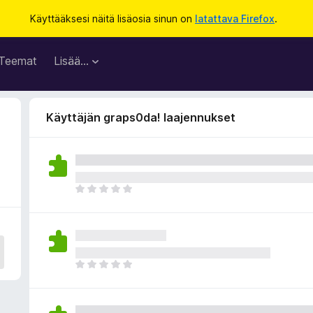
Käyttääksesi näitä lisäosia sinun on
latattava Firefox
.
Teemat
Lisää…
Käyttäjän graps0da! laajennukset
E
i
v
i
e
l
E
ä
i
a
v
r
i