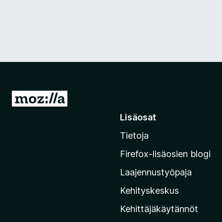
S
i
Lisäosat
i
Tietoja
r
r
Firefox-lisäosien blogi
y
Laajennustyöpaja
M
o
Kehityskeskus
z
Kehittäjäkäytännöt
i