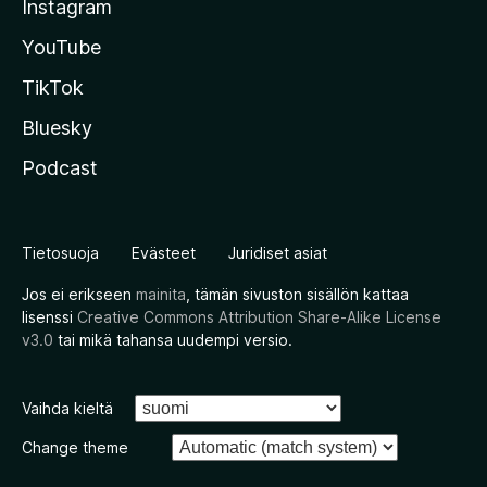
Instagram
YouTube
TikTok
Bluesky
Podcast
Tietosuoja
Evästeet
Juridiset asiat
Jos ei erikseen
mainita
, tämän sivuston sisällön kattaa
lisenssi
Creative Commons Attribution Share-Alike License
v3.0
tai mikä tahansa uudempi versio.
Vaihda kieltä
Change theme