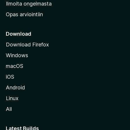
v
Ilmoita ongelmasta
e
Opas arviointiin
r
k
k
Download
o
Download Firefox
s
Windows
i
v
macOS
u
iOS
s
t
Android
o
Linux
l
All
l
e
Latest Builds