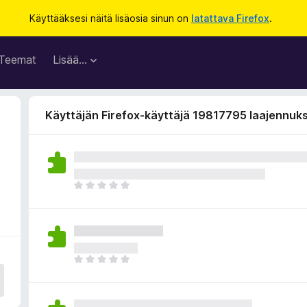
Käyttääksesi näitä lisäosia sinun on
latattava Firefox
.
Teemat
Lisää…
Käyttäjän Firefox-käyttäjä 19817795 laajennuk
E
i
v
i
e
l
E
ä
i
a
v
r
i